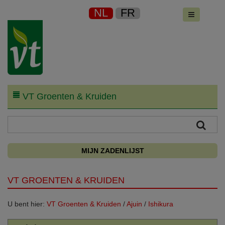
NL
FR
VT Groenten & Kruiden
MIJN ZADENLIJST
VT GROENTEN & KRUIDEN
U bent hier:
VT Groenten & Kruiden
/
Ajuin
/
Ishikura