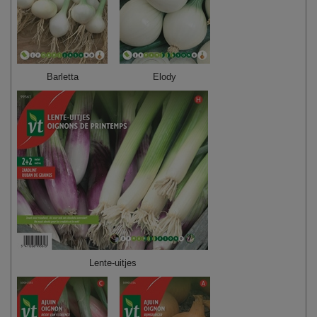
Barletta
Elody
Lente-uitjes