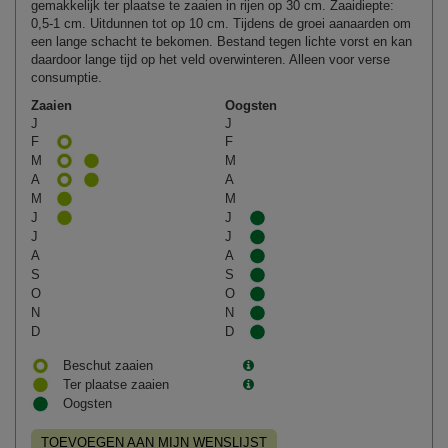
gemakkelijk ter plaatse te zaaien in rijen op 30 cm. Zaaidiepte:
0,5‑1 cm. Uitdunnen tot op 10 cm. Tijdens de groei aanaarden om
een lange schacht te bekomen. Bestand tegen lichte vorst en kan
daardoor lange tijd op het veld overwinteren. Alleen voor verse
consumptie.
Zaaien
Oogsten
J
J
F
F
M
M
A
A
M
M
J
J
J
J
A
A
S
S
O
O
N
N
D
D
Beschut zaaien
Ter plaatse zaaien
Oogsten
TOEVOEGEN AAN MIJN WENSLIJST