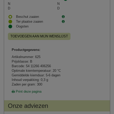
N
N
D
D
Beschut zaaien
Ter plaatse zaaien
Oogsten
TOEVOEGEN AAN MIJN WENSLIJST
Productgegevens:
Artikelnummer: 625
Prijsklasse: B
Barcode: 54 11266 406256
Optimale kiemtemperatuur: 20 °C
Gemiddelde kiemduur: 5-6 dagen
Inhoud verpakking: 0,3 g
Zaden per gram: 300
Print deze pagina
Onze adviezen