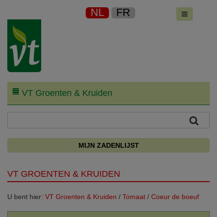
NL
FR
VT Groenten & Kruiden
MIJN ZADENLIJST
VT GROENTEN & KRUIDEN
U bent hier:
VT Groenten & Kruiden
/
Tomaat
/
Coeur de boeuf