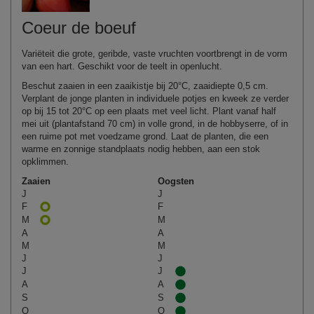
Coeur de boeuf
Variëteit die grote, geribde, vaste vruchten voortbrengt in de vorm
van een hart. Geschikt voor de teelt in openlucht.
Beschut zaaien in een zaaikistje bij 20°C, zaaidiepte 0,5 cm.
Verplant de jonge planten in individuele potjes en kweek ze verder
op bij 15 tot 20°C op een plaats met veel licht. Plant vanaf half
mei uit (plantafstand 70 cm) in volle grond, in de hobbyserre, of in
een ruime pot met voedzame grond. Laat de planten, die een
warme en zonnige standplaats nodig hebben, aan een stok
opklimmen.
Zaaien
Oogsten
J
J
F
F
M
M
A
A
M
M
J
J
J
J
A
A
S
S
O
O