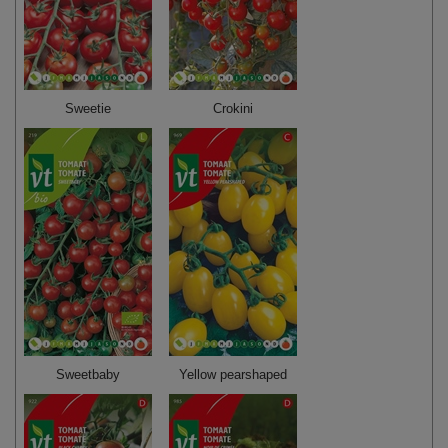
Sweetie
Crokini
Sweetbaby
Yellow pearshaped