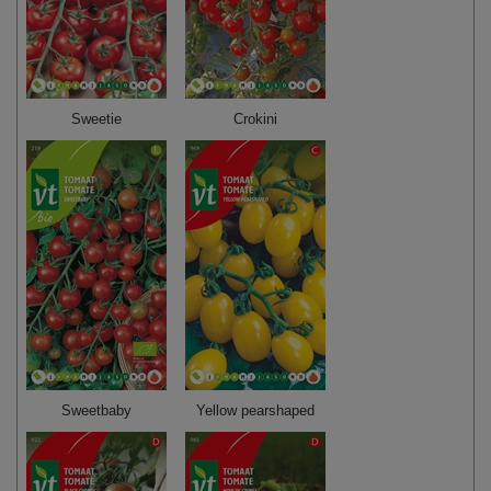
Sweetie
Crokini
Sweetbaby
Yellow pearshaped