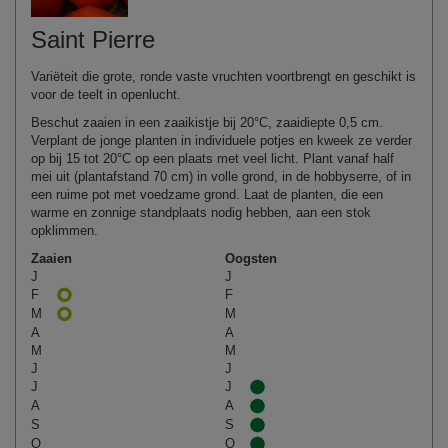
Saint Pierre
Variëteit die grote, ronde vaste vruchten voortbrengt en geschikt is
voor de teelt in openlucht.
Beschut zaaien in een zaaikistje bij 20°C, zaaidiepte 0,5 cm.
Verplant de jonge planten in individuele potjes en kweek ze verder
op bij 15 tot 20°C op een plaats met veel licht. Plant vanaf half
mei uit (plantafstand 70 cm) in volle grond, in de hobbyserre, of in
een ruime pot met voedzame grond. Laat de planten, die een
warme en zonnige standplaats nodig hebben, aan een stok
opklimmen.
Zaaien
Oogsten
J
J
F
F
M
M
A
A
M
M
J
J
J
J
A
A
S
S
O
O