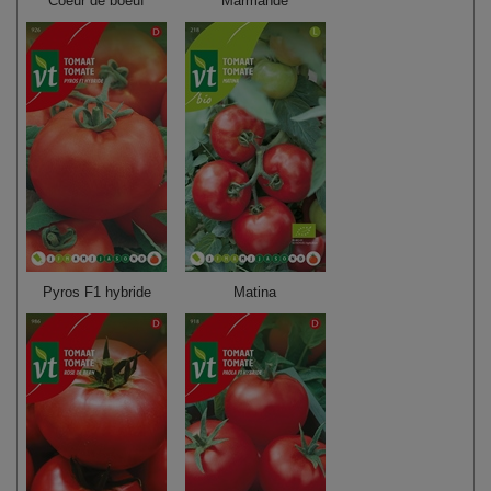
Coeur de boeuf
Marmande
Pyros F1 hybride
Matina