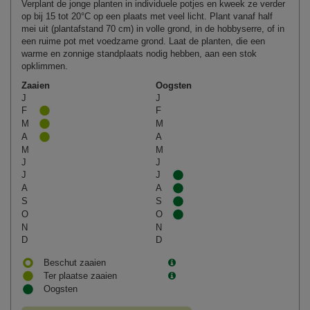
Verplant de jonge planten in individuele potjes en kweek ze verder
op bij 15 tot 20°C op een plaats met veel licht. Plant vanaf half
mei uit (plantafstand 70 cm) in volle grond, in de hobbyserre, of in
een ruime pot met voedzame grond. Laat de planten, die een
warme en zonnige standplaats nodig hebben, aan een stok
opklimmen.
Zaaien
Oogsten
J
J
F
F
M
M
A
A
M
M
J
J
J
J
A
A
S
S
O
O
N
N
D
D
Beschut zaaien
Ter plaatse zaaien
Oogsten