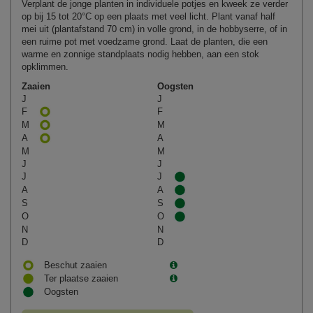
Verplant de jonge planten in individuele potjes en kweek ze verder
op bij 15 tot 20°C op een plaats met veel licht. Plant vanaf half
mei uit (plantafstand 70 cm) in volle grond, in de hobbyserre, of in
een ruime pot met voedzame grond. Laat de planten, die een
warme en zonnige standplaats nodig hebben, aan een stok
opklimmen.
Zaaien
Oogsten
J
J
F
F
M
M
A
A
M
M
J
J
J
J
A
A
S
S
O
O
N
N
D
D
Beschut zaaien
Ter plaatse zaaien
Oogsten