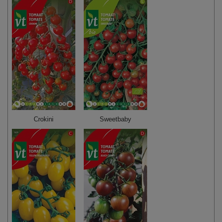
Crokini
Sweetbaby