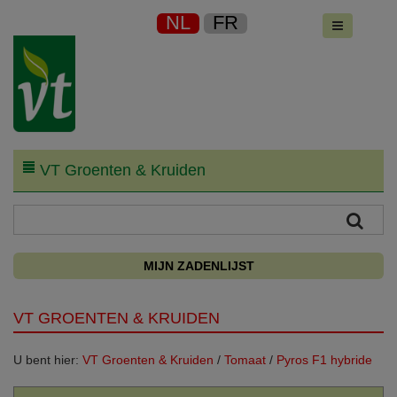
NL
FR
VT Groenten & Kruiden
MIJN ZADENLIJST
VT GROENTEN & KRUIDEN
U bent hier:
VT Groenten & Kruiden
/
Tomaat
/
Pyros F1 hybride