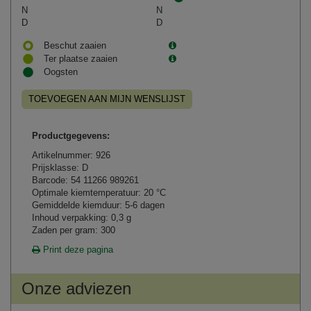
N
N
D
D
Beschut zaaien
Ter plaatse zaaien
Oogsten
TOEVOEGEN AAN MIJN WENSLIJST
Productgegevens:
Artikelnummer: 926
Prijsklasse: D
Barcode: 54 11266 989261
Optimale kiemtemperatuur: 20 °C
Gemiddelde kiemduur: 5-6 dagen
Inhoud verpakking: 0,3 g
Zaden per gram: 300
Print deze pagina
Onze adviezen