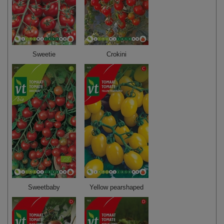
Sweetie
Crokini
Sweetbaby
Yellow pearshaped