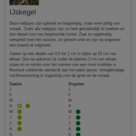
IJskegel
Deze radijsjes zijn spierwit en langwerpig, maar even pittig van
smaak. Zoals alle radijsjes zijn ze heel gemakkelijk te kweken en
dus ideaal voor een beginnende tuinier. Zaai ze regelmatig
verspreid over het seizoen, ze groeien snel en zijn na ongeveer
een maand al volgroeid.
Zaaien op een diepte van 0,5 tot 1 cm in rijtjes op 10 cm van
elkaar. Dun na opkomst uit zodat de planten 3 cm van elkaar
staan en er ruimte voor het vormen van een mooi knolletje is.
Besteed voldoende aandacht aan het water geven: onregelmatige
vochtvoorziening is ongunstig voor de groei en de smaak.
Zaaien
Oogsten
J
J
F
F
M
M
A
A
M
M
J
J
J
J
A
A
S
S