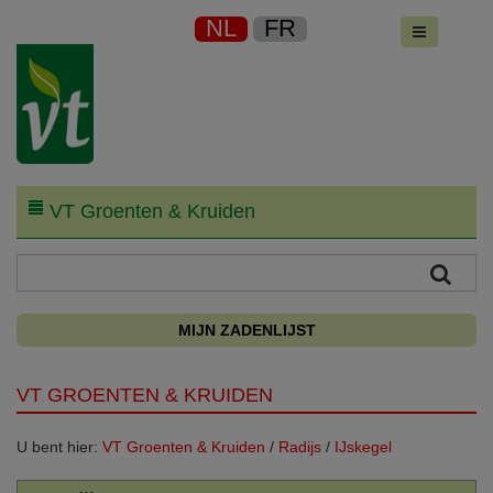
NL
FR
VT Groenten & Kruiden
MIJN ZADENLIJST
VT GROENTEN & KRUIDEN
U bent hier:
VT Groenten & Kruiden
/
Radijs
/
IJskegel