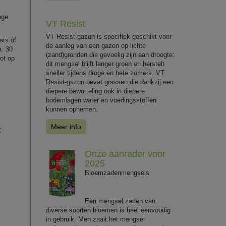
oge
VT Resist
VT Resist-gazon is specifiek geschikt voor
ats of
de aanleg van een gazon op lichte
a. 30
(zand)gronden die gevoelig zijn aan droogte:
tot op
dit mengsel blijft langer groen en herstelt
sneller tijdens droge en hete zomers. VT
Resist-gazon bevat grassen die dankzij een
diepere beworteling ook in diepere
bodemlagen water en voedingsstoffen
kunnen opnemen.
Meer info
C
Onze aanrader voor
2025
Bloemzadenmengsels
Een mengsel zaden van
diverse soorten bloemen is heel eenvoudig
in gebruik. Men zaait het mengsel