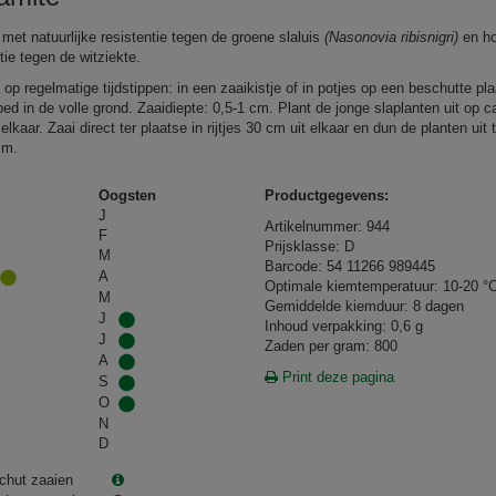
 met natuurlijke resistentie tegen de groene slaluis
(Nasonovia ribisnigri)
en h
tie tegen de witziekte.
 op regelmatige tijdstippen: in een zaaikistje of in potjes op een beschutte pla
ed in de volle grond. Zaaidiepte: 0,5-1 cm. Plant de jonge slaplanten uit op c
lkaar. Zaai direct ter plaatse in rijtjes 30 cm uit elkaar en dun de planten uit 
cm.
Oogsten
Productgegevens:
J
Artikelnummer: 944
F
Prijsklasse: D
M
Barcode: 54 11266 989445
A
Optimale kiemtemperatuur: 10-20 °
M
Gemiddelde kiemduur: 8 dagen
J
Inhoud verpakking: 0,6 g
J
Zaden per gram: 800
A
Print deze pagina
S
O
N
D
chut zaaien