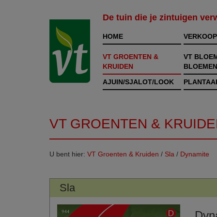
De tuin die je zintuigen ve
HOME
VERKOOP
VT GROENTEN &
VT BLOE
KRUIDEN
BLOEMEN
AJUIN/SJALOT/LOOK
PLANTAA
VT GROENTEN & KRUIDE
U bent hier:
VT Groenten & Kruiden
/
Sla
/
Dynamite
Sla
Dyn