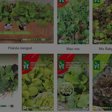
Pluksla mengsel
Maxi mix
Mix Baby