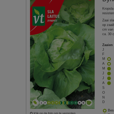
Kropsla
resisten
Zaai sla
op zaaib
cm van e
ca. 30 
Zaaien
J
F
M
A
M
J
J
A
S
O
N
D
Bes
Klik op de foto om te vergroten