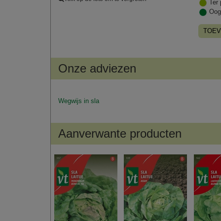
Ter 
Oog
TOEV
Onze adviezen
Wegwijs in sla
Aanverwante producten