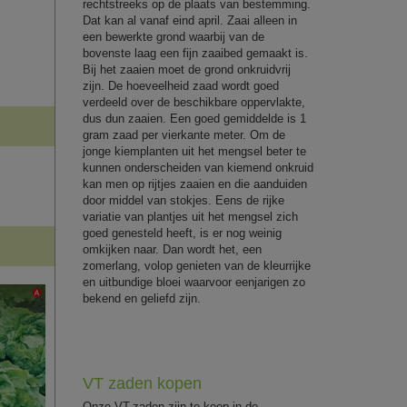
rechtstreeks op de plaats van bestemming.
Dat kan al vanaf eind april. Zaai alleen in
een bewerkte grond waarbij van de
bovenste laag een fijn zaaibed gemaakt is.
Bij het zaaien moet de grond onkruidvrij
zijn. De hoeveelheid zaad wordt goed
verdeeld over de beschikbare oppervlakte,
dus dun zaaien. Een goed gemiddelde is 1
gram zaad per vierkante meter. Om de
jonge kiemplanten uit het mengsel beter te
kunnen onderscheiden van kiemend onkruid
kan men op rijtjes zaaien en die aanduiden
door middel van stokjes. Eens de rijke
variatie van plantjes uit het mengsel zich
goed genesteld heeft, is er nog weinig
omkijken naar. Dan wordt het, een
zomerlang, volop genieten van de kleurrijke
en uitbundige bloei waarvoor eenjarigen zo
bekend en geliefd zijn.
VT zaden kopen
Onze VT-zaden zijn te koop in de