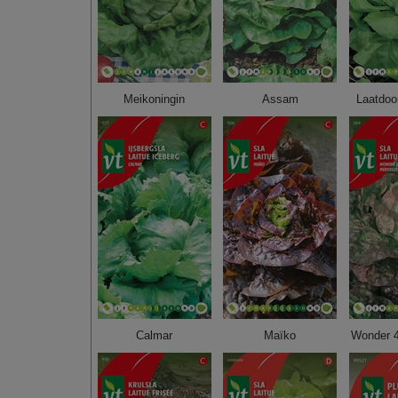
Meikoningin
Assam
Laatdoo
Calmar
Maïko
Wonder 4