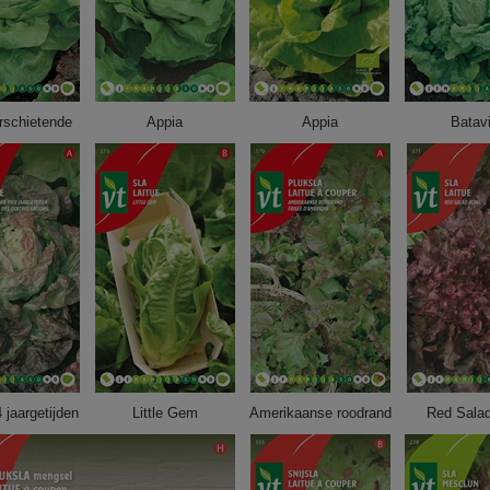
rschietende
Appia
Appia
Batav
 jaargetijden
Little Gem
Amerikaanse roodrand
Red Sala