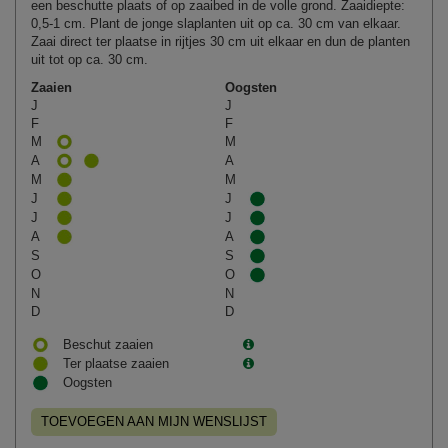
een beschutte plaats of op zaaibed in de volle grond. Zaaidiepte:
0,5-1 cm. Plant de jonge slaplanten uit op ca. 30 cm van elkaar.
Zaai direct ter plaatse in rijtjes 30 cm uit elkaar en dun de planten
uit tot op ca. 30 cm.
Zaaien
Oogsten
J
J
F
F
M
M
A
A
M
M
J
J
J
J
A
A
S
S
O
O
N
N
D
D
Beschut zaaien
Ter plaatse zaaien
Oogsten
TOEVOEGEN AAN MIJN WENSLIJST