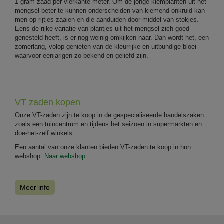
1 gram zaad per vierkante meter. Om de jonge kiemplanten uit het
mengsel beter te kunnen onderscheiden van kiemend onkruid kan
men op rijtjes zaaien en die aanduiden door middel van stokjes.
Eens de rijke variatie van plantjes uit het mengsel zich goed
genesteld heeft, is er nog weinig omkijken naar. Dan wordt het, een
zomerlang, volop genieten van de kleurrijke en uitbundige bloei
waarvoor eenjarigen zo bekend en geliefd zijn.
VT zaden kopen
Onze VT-zaden zijn te koop in de gespecialiseerde handelszaken
zoals een tuincentrum en tijdens het seizoen in supermarkten en
doe-het-zelf winkels.
Een aantal van onze klanten bieden VT-zaden te koop in hun
webshop.
Naar webshop
Meer info