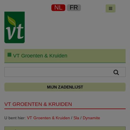
NL
FR
VT Groenten & Kruiden
MIJN ZADENLIJST
VT GROENTEN & KRUIDEN
U bent hier:
VT Groenten & Kruiden
/
Sla
/
Dynamite