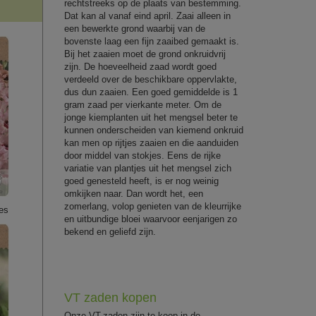
rechtstreeks op de plaats van bestemming.
Dat kan al vanaf eind april. Zaai alleen in
een bewerkte grond waarbij van de
bovenste laag een fijn zaaibed gemaakt is.
Bij het zaaien moet de grond onkruidvrij
zijn. De hoeveelheid zaad wordt goed
verdeeld over de beschikbare oppervlakte,
dus dun zaaien. Een goed gemiddelde is 1
gram zaad per vierkante meter. Om de
jonge kiemplanten uit het mengsel beter te
kunnen onderscheiden van kiemend onkruid
kan men op rijtjes zaaien en die aanduiden
door middel van stokjes. Eens de rijke
variatie van plantjes uit het mengsel zich
goed genesteld heeft, is er nog weinig
omkijken naar. Dan wordt het, een
zomerlang, volop genieten van de kleurrijke
es
en uitbundige bloei waarvoor eenjarigen zo
bekend en geliefd zijn.
VT zaden kopen
Onze VT-zaden zijn te koop in de