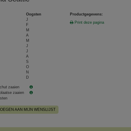
Oogsten
Productgegevens:
J
Print deze pagina
F
M
A
M
J
J
A
S
O
N
D
chut zaaien
plaatse zaaien
sten
OEGEN AAN MIJN WENSLIJST