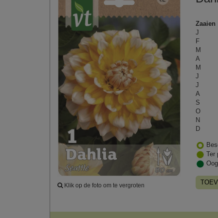
Zaaien
J
F
M
A
M
J
J
A
S
O
N
D
Bes
Ter 
Oog
TOEV
Klik op de foto om te vergroten