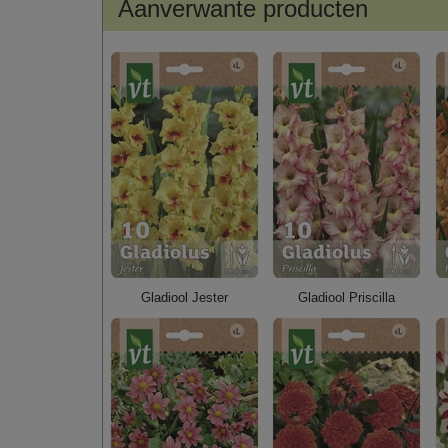
Aanverwante producten
Gladiool Jester
Gladiool Priscilla