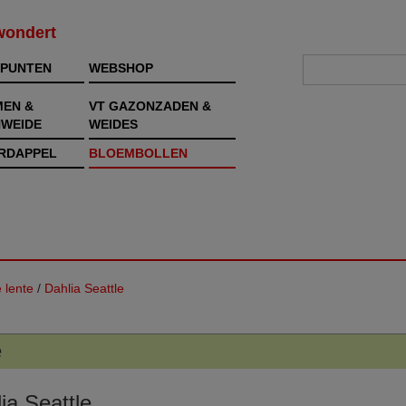
rwondert
PUNTEN
WEBSHOP
MEN &
VT GAZONZADEN &
WEIDE
WEIDES
RDAPPEL
BLOEMBOLLEN
 lente
/
Dahlia Seattle
e
ia Seattle