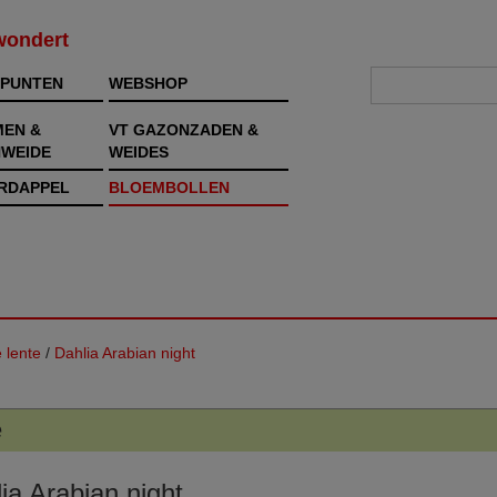
rwondert
PUNTEN
WEBSHOP
MEN &
VT GAZONZADEN &
WEIDE
WEIDES
RDAPPEL
BLOEMBOLLEN
 lente
/
Dahlia Arabian night
e
ia Arabian night