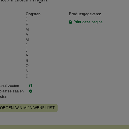
Oogsten
Productgegevens:
J
Print deze pagina
F
M
A
M
J
J
A
S
O
N
D
chut zaaien
plaatse zaaien
sten
OEGEN AAN MIJN WENSLIJST