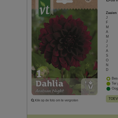
Zaaien
J
F
M
A
M
J
J
A
S
O
N
D
Bes
Ter 
Oog
TOEV
Klik op de foto om te vergroten