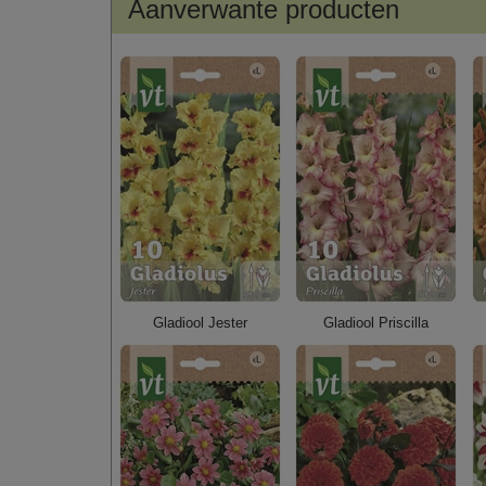
Aanverwante producten
Gladiool Jester
Gladiool Priscilla