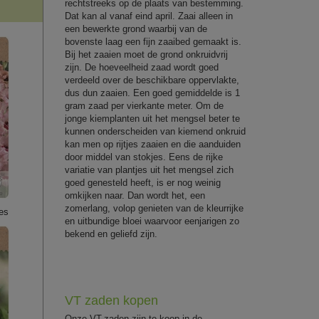
rechtstreeks op de plaats van bestemming.
Dat kan al vanaf eind april. Zaai alleen in
een bewerkte grond waarbij van de
bovenste laag een fijn zaaibed gemaakt is.
Bij het zaaien moet de grond onkruidvrij
zijn. De hoeveelheid zaad wordt goed
verdeeld over de beschikbare oppervlakte,
dus dun zaaien. Een goed gemiddelde is 1
gram zaad per vierkante meter. Om de
jonge kiemplanten uit het mengsel beter te
kunnen onderscheiden van kiemend onkruid
kan men op rijtjes zaaien en die aanduiden
door middel van stokjes. Eens de rijke
variatie van plantjes uit het mengsel zich
goed genesteld heeft, is er nog weinig
omkijken naar. Dan wordt het, een
zomerlang, volop genieten van de kleurrijke
es
en uitbundige bloei waarvoor eenjarigen zo
bekend en geliefd zijn.
VT zaden kopen
Onze VT-zaden zijn te koop in de