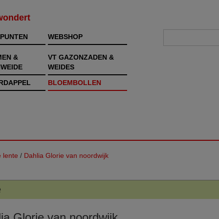
rwondert
PUNTEN
WEBSHOP
MEN &
VT GAZONZADEN &
WEIDE
WEIDES
RDAPPEL
BLOEMBOLLEN
 lente
/
Dahlia Glorie van noordwijk
e
ia Glorie van noordwijk