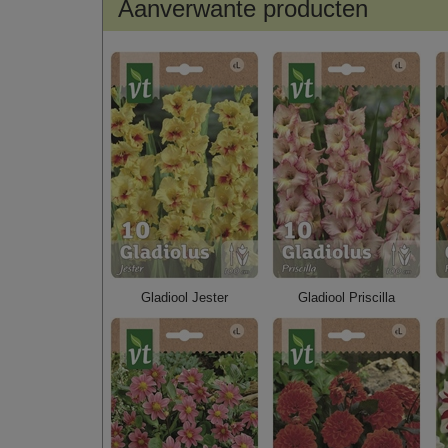
Aanverwante producten
Gladiool Jester
Gladiool Priscilla