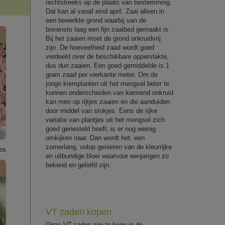
rechtstreeks op de plaats van bestemming.
Dat kan al vanaf eind april. Zaai alleen in
een bewerkte grond waarbij van de
bovenste laag een fijn zaaibed gemaakt is.
Bij het zaaien moet de grond onkruidvrij
zijn. De hoeveelheid zaad wordt goed
verdeeld over de beschikbare oppervlakte,
dus dun zaaien. Een goed gemiddelde is 1
gram zaad per vierkante meter. Om de
jonge kiemplanten uit het mengsel beter te
kunnen onderscheiden van kiemend onkruid
kan men op rijtjes zaaien en die aanduiden
door middel van stokjes. Eens de rijke
variatie van plantjes uit het mengsel zich
goed genesteld heeft, is er nog weinig
omkijken naar. Dan wordt het, een
zomerlang, volop genieten van de kleurrijke
es
en uitbundige bloei waarvoor eenjarigen zo
bekend en geliefd zijn.
VT zaden kopen
Onze VT-zaden zijn te koop in de