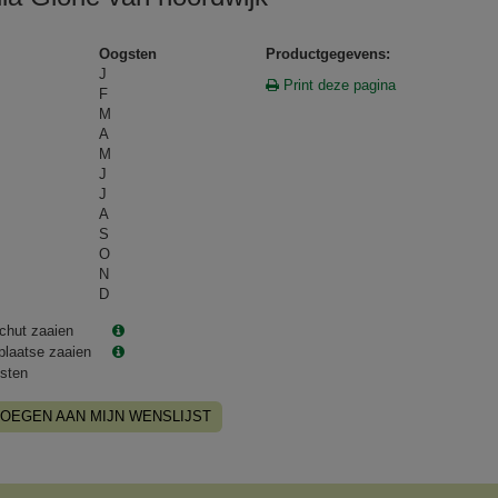
Oogsten
Productgegevens:
J
Print deze pagina
F
M
A
M
J
J
A
S
O
N
D
chut zaaien
plaatse zaaien
sten
OEGEN AAN MIJN WENSLIJST