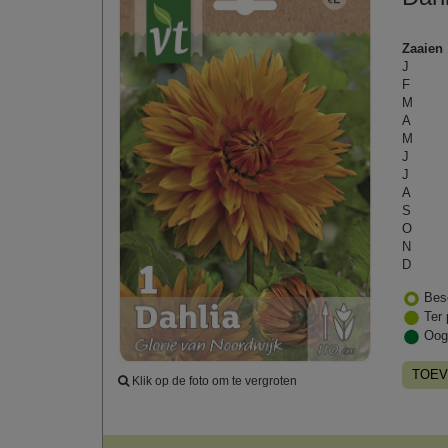
Zaaien
J
F
M
A
M
J
J
A
S
O
N
D
Bes
Ter 
Oog
TOEV
Klik op de foto om te vergroten