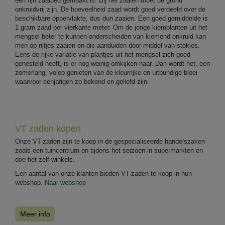
een fijn zaaibed gemaakt is. Bij het zaaien moet de grond
onkruidvrij zijn. De hoeveelheid zaad wordt goed verdeeld over de
beschikbare oppervlakte, dus dun zaaien. Een goed gemiddelde is
1 gram zaad per vierkante meter. Om de jonge kiemplanten uit het
mengsel beter te kunnen onderscheiden van kiemend onkruid kan
men op rijtjes zaaien en die aanduiden door middel van stokjes.
Eens de rijke variatie van plantjes uit het mengsel zich goed
genesteld heeft, is er nog weinig omkijken naar. Dan wordt het, een
zomerlang, volop genieten van de kleurrijke en uitbundige bloei
waarvoor eenjarigen zo bekend en geliefd zijn.
VT zaden kopen
Onze VT-zaden zijn te koop in de gespecialiseerde handelszaken
zoals een tuincentrum en tijdens het seizoen in supermarkten en
doe-het-zelf winkels.
Een aantal van onze klanten bieden VT-zaden te koop in hun
webshop.
Naar webshop
Meer info