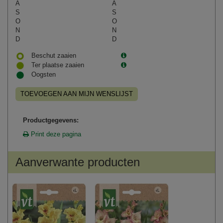
A
A
S
S
O
O
N
N
D
D
Beschut zaaien
Ter plaatse zaaien
Oogsten
TOEVOEGEN AAN MIJN WENSLIJST
Productgegevens:
Print deze pagina
Aanverwante producten