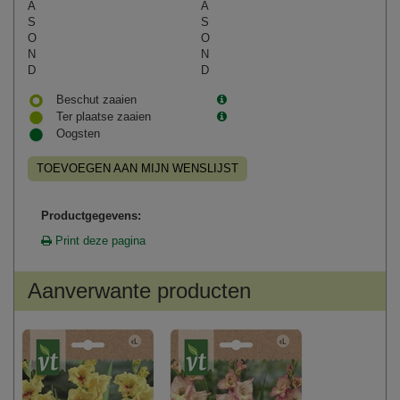
A
A
S
S
O
O
N
N
D
D
Beschut zaaien
Ter plaatse zaaien
Oogsten
TOEVOEGEN AAN MIJN WENSLIJST
Productgegevens:
Print deze pagina
Aanverwante producten