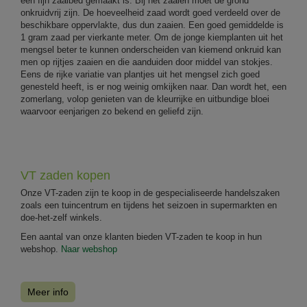
een fijn zaaibed gemaakt is. Bij het zaaien moet de grond
onkruidvrij zijn. De hoeveelheid zaad wordt goed verdeeld over de
beschikbare oppervlakte, dus dun zaaien. Een goed gemiddelde is
1 gram zaad per vierkante meter. Om de jonge kiemplanten uit het
mengsel beter te kunnen onderscheiden van kiemend onkruid kan
men op rijtjes zaaien en die aanduiden door middel van stokjes.
Eens de rijke variatie van plantjes uit het mengsel zich goed
genesteld heeft, is er nog weinig omkijken naar. Dan wordt het, een
zomerlang, volop genieten van de kleurrijke en uitbundige bloei
waarvoor eenjarigen zo bekend en geliefd zijn.
VT zaden kopen
Onze VT-zaden zijn te koop in de gespecialiseerde handelszaken
zoals een tuincentrum en tijdens het seizoen in supermarkten en
doe-het-zelf winkels.
Een aantal van onze klanten bieden VT-zaden te koop in hun
webshop.
Naar webshop
Meer info