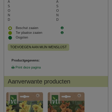
A
A
S
S
O
O
N
N
D
D
Beschut zaaien
Ter plaatse zaaien
Oogsten
TOEVOEGEN AAN MIJN WENSLIJST
Productgegevens:
Print deze pagina
Aanverwante producten