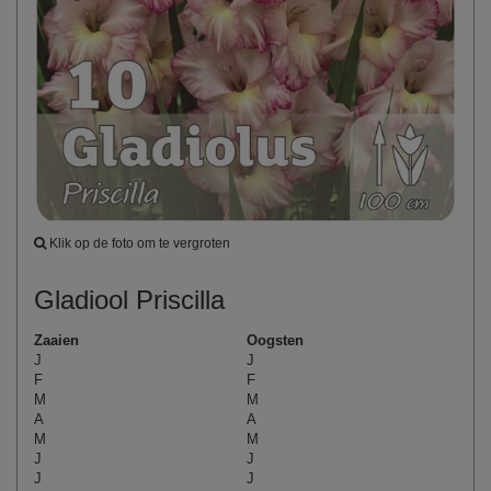
Klik op de foto om te vergroten
Gladiool Priscilla
Zaaien
Oogsten
J
J
F
F
M
M
A
A
M
M
J
J
J
J