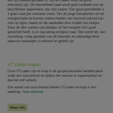
een fijn zaaibed gemaakt is. Bij het zaaien moet de grond
onkruidvrij zijn. De hoeveelheid zaad wordt goed verdeeld over de
beschikbare oppervlakte, dus dun zaaien. Een goed gemiddelde is
1 gram zaad per vierkante meter. Om de jonge kiemplanten uit het
mengsel beter te kunnen onderscheiden van kiemend onkruid kan
men op rijtjes zaaien en die aanduiden door middel van stokjes.
Eens de rijke variatie van plantjes uit het mengsel zich goed
genesteld heeft, is er nog weinig omkijken naar. Dan wordt het, een
zomerlang, volop genieten van de kleurrijke en uitbundige bloei
waarvoor eenjarigen zo bekend en geliefd zijn.
VT zaden kopen
Onze VT-zaden zijn te koop in de gespecialiseerde handelszaken
zoals een tuincentrum en tijdens het seizoen in supermarkten en
doe-het-zelf winkels.
Een aantal van onze klanten bieden VT-zaden te koop in hun
webshop.
Naar webshop
Meer info