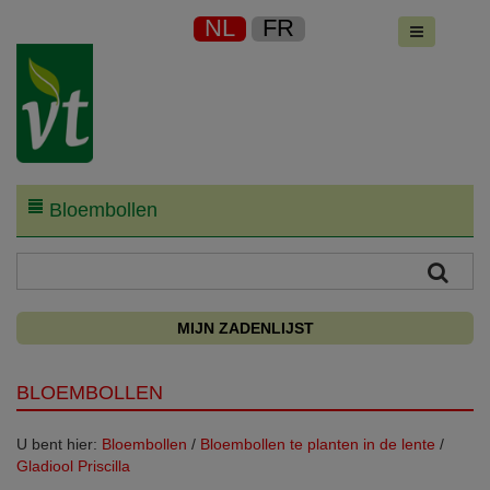
NL
FR
Bloembollen
MIJN ZADENLIJST
BLOEMBOLLEN
U bent hier:
Bloembollen
/
Bloembollen te planten in de lente
/
Gladiool Priscilla