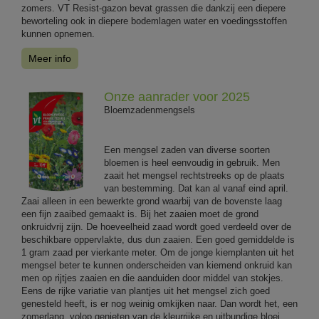
zomers. VT Resist-gazon bevat grassen die dankzij een diepere
beworteling ook in diepere bodemlagen water en voedingsstoffen
kunnen opnemen.
Meer info
Onze aanrader voor 2025
Bloemzadenmengsels
Een mengsel zaden van diverse soorten
bloemen is heel eenvoudig in gebruik. Men
zaait het mengsel rechtstreeks op de plaats
van bestemming. Dat kan al vanaf eind april.
Zaai alleen in een bewerkte grond waarbij van de bovenste laag
een fijn zaaibed gemaakt is. Bij het zaaien moet de grond
onkruidvrij zijn. De hoeveelheid zaad wordt goed verdeeld over de
beschikbare oppervlakte, dus dun zaaien. Een goed gemiddelde is
1 gram zaad per vierkante meter. Om de jonge kiemplanten uit het
mengsel beter te kunnen onderscheiden van kiemend onkruid kan
men op rijtjes zaaien en die aanduiden door middel van stokjes.
Eens de rijke variatie van plantjes uit het mengsel zich goed
genesteld heeft, is er nog weinig omkijken naar. Dan wordt het, een
zomerlang, volop genieten van de kleurrijke en uitbundige bloei