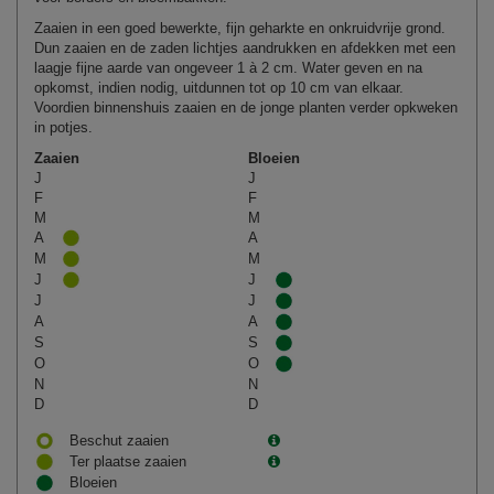
Zaaien in een goed bewerkte, fijn geharkte en onkruidvrije grond.
Dun zaaien en de zaden lichtjes aandrukken en afdekken met een
laagje fijne aarde van ongeveer 1 à 2 cm. Water geven en na
opkomst, indien nodig, uitdunnen tot op 10 cm van elkaar.
Voordien binnenshuis zaaien en de jonge planten verder opkweken
in potjes.
Zaaien
Bloeien
J
J
F
F
M
M
A
A
M
M
J
J
J
J
A
A
S
S
O
O
N
N
D
D
Beschut zaaien
Ter plaatse zaaien
Bloeien