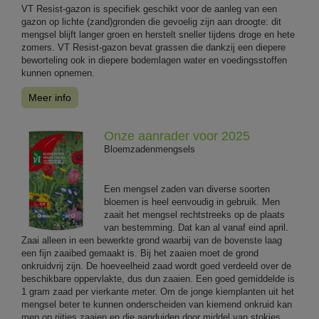
VT Resist-gazon is specifiek geschikt voor de aanleg van een
gazon op lichte (zand)gronden die gevoelig zijn aan droogte: dit
mengsel blijft langer groen en herstelt sneller tijdens droge en hete
zomers. VT Resist-gazon bevat grassen die dankzij een diepere
beworteling ook in diepere bodemlagen water en voedingsstoffen
kunnen opnemen.
Meer info
Onze aanrader voor 2025
Bloemzadenmengsels
Een mengsel zaden van diverse soorten
bloemen is heel eenvoudig in gebruik. Men
zaait het mengsel rechtstreeks op de plaats
van bestemming. Dat kan al vanaf eind april.
Zaai alleen in een bewerkte grond waarbij van de bovenste laag
een fijn zaaibed gemaakt is. Bij het zaaien moet de grond
onkruidvrij zijn. De hoeveelheid zaad wordt goed verdeeld over de
beschikbare oppervlakte, dus dun zaaien. Een goed gemiddelde is
1 gram zaad per vierkante meter. Om de jonge kiemplanten uit het
mengsel beter te kunnen onderscheiden van kiemend onkruid kan
men op rijtjes zaaien en die aanduiden door middel van stokjes.