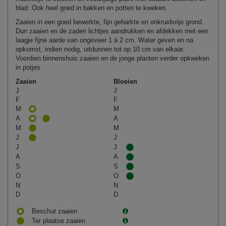
blad. Ook heel goed in bakken en potten te kweken.
Zaaien in een goed bewerkte, fijn geharkte en onkruidvrije grond.
Dun zaaien en de zaden lichtjes aandrukken en afdekken met een
laagje fijne aarde van ongeveer 1 à 2 cm. Water geven en na
opkomst, indien nodig, uitdunnen tot op 10 cm van elkaar.
Voordien binnenshuis zaaien en de jonge planten verder opkweken
in potjes.
Zaaien
Bloeien
J
J
F
F
M
M
A
A
M
M
J
J
J
J
A
A
S
S
O
O
N
N
D
D
Beschut zaaien
Ter plaatse zaaien