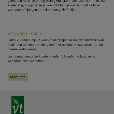
genesteld heeft, is er nog weinig omkijken naar. Dan wordt het, een
zomerlang, volop genieten van de kleurrijke en uitbundige bloei
waarvoor eenjarigen zo bekend en geliefd zijn.
VT zaden kopen
Onze VT-zaden zijn te koop in de gespecialiseerde handelszaken
zoals een tuincentrum en tijdens het seizoen in supermarkten en
doe-het-zelf winkels.
Een aantal van onze klanten bieden VT-zaden te koop in hun
webshop.
Naar webshop
Meer info