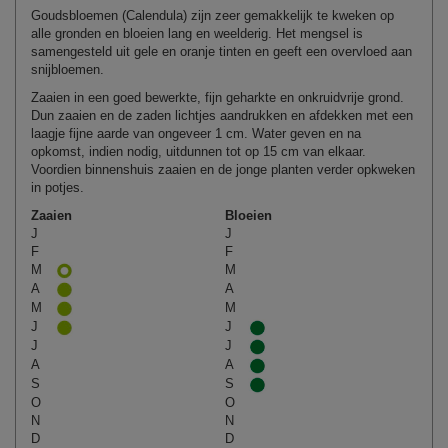
Goudsbloemen (Calendula) zijn zeer gemakkelijk te kweken op
alle gronden en bloeien lang en weelderig. Het mengsel is
samengesteld uit gele en oranje tinten en geeft een overvloed aan
snijbloemen.
Zaaien in een goed bewerkte, fijn geharkte en onkruidvrije grond.
Dun zaaien en de zaden lichtjes aandrukken en afdekken met een
laagje fijne aarde van ongeveer 1 cm. Water geven en na
opkomst, indien nodig, uitdunnen tot op 15 cm van elkaar.
Voordien binnenshuis zaaien en de jonge planten verder opkweken
in potjes.
Zaaien
Bloeien
J
J
F
F
M
M
A
A
M
M
J
J
J
J
A
A
S
S
O
O
N
N
D
D