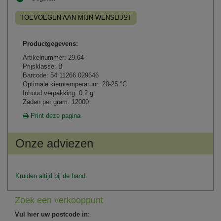
TOEVOEGEN AAN MIJN WENSLIJST
Productgegevens:
Artikelnummer: 29.64
Prijsklasse: B
Barcode: 54 11266 029646
Optimale kiemtemperatuur: 20-25 °C
Inhoud verpakking: 0,2 g
Zaden per gram: 12000
Print deze pagina
Onze adviezen
Kruiden altijd bij de hand.
Zoek een verkooppunt
Vul hier uw postcode in: