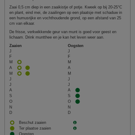
Zaai 0,5 cm diep in een zaaikistje of potje. Kweek op bij 20‑25°C
en plant, eind mei, de zaailingen op een plaatsje met schaduw in
een humusrijke en vochthoudende grond, op een afstand van 25
cm van elkaar.
De frisse, verkwikkende geur van munt is goed voor geest en
lichaam. Drink muntthee en je kan het leven weer aan.
Zaaien
Oogsten
J
J
F
F
M
M
A
A
M
M
J
J
J
J
A
A
S
S
O
O
N
N
D
D
Beschut zaaien
Ter plaatse zaaien
Oogsten