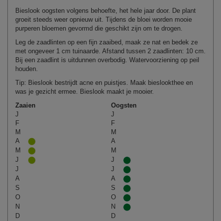
Bieslook oogsten volgens behoefte, het hele jaar door. De plant
groeit steeds weer opnieuw uit. Tijdens de bloei worden mooie
purperen bloemen gevormd die geschikt zijn om te drogen.
Leg de zaadlinten op een fijn zaaibed, maak ze nat en bedek ze
met ongeveer 1 cm tuinaarde. Afstand tussen 2 zaadlinten: 10 cm.
Bij een zaadlint is uitdunnen overbodig. Watervoorziening op peil
houden.
Tip: Bieslook bestrijdt acne en puistjes. Maak bieslookthee en
was je gezicht ermee. Bieslook maakt je mooier.
Zaaien
Oogsten
J
J
F
F
M
M
A
A
M
M
J
J
J
J
A
A
S
S
O
O
N
N
D
D