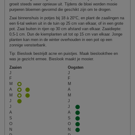
groeit steeds weer opnieuw uit. Tijdens de bloei worden mooie
purperen bloemen gevormd die geschikt zijn om te drogen.
Zaai binnenshuis in potjes bij 18 à 20°C, en plant de zaailingen na
een 6-tal weken uit in de tuin op 25 cm van elkaar, of in een grote
pot. Zaai buiten in rijen op 30 cm afstand van elkaar. Zaaidiepte:
0,5‑1 cm. Dun de kiemplanten uit tot op 15 cm van elkaar. Jonge
planten kan men in de winter overhouden in een pot op een
zonnige vensterbank.
Tip: Bieslook bestrijdt acne en puistjes. Maak bieslookthee en
was je gezicht ermee. Bieslook maakt je mooier.
Zaaien
Oogsten
J
J
F
F
M
M
A
A
M
M
J
J
J
J
A
A
S
S
O
O
N
N