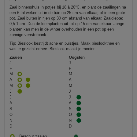
Zaai binnenshuis in potjes bij 18 à 20°C, en plant de zaailingen na
een 6‑tal weken uit in de tuin op 25 cm van elkaar, of in een grote
pot. Zaai buiten in rijen op 30 cm afstand van elkaar. Zaaidiepte:
0,5‑1 cm. Dun de kiemplanten uit tot op 15 cm van elkaar. Jonge
planten kan men in de winter overhouden in een pot op een
zonnige vensterbank.
Tip: Bieslook bestrijdt acne en puistjes. Maak bieslookthee en
was je gezicht ermee. Bieslook maakt je mooier.
Zaaien
Oogsten
J
J
F
F
M
M
A
A
M
M
J
J
J
J
A
A
S
S
O
O
N
N
D
D
Beschut zaaien