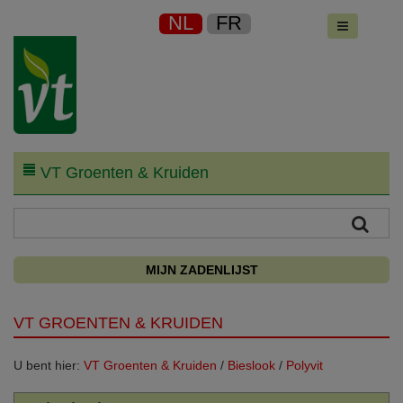
NL
FR
VT Groenten & Kruiden
MIJN ZADENLIJST
VT GROENTEN & KRUIDEN
U bent hier:
VT Groenten & Kruiden
/
Bieslook
/
Polyvit