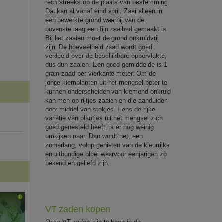
rechtstreeks op de plaats van bestemming.
Dat kan al vanaf eind april. Zaai alleen in
een bewerkte grond waarbij van de
bovenste laag een fijn zaaibed gemaakt is.
Bij het zaaien moet de grond onkruidvrij
zijn. De hoeveelheid zaad wordt goed
verdeeld over de beschikbare oppervlakte,
dus dun zaaien. Een goed gemiddelde is 1
gram zaad per vierkante meter. Om de
jonge kiemplanten uit het mengsel beter te
kunnen onderscheiden van kiemend onkruid
kan men op rijtjes zaaien en die aanduiden
door middel van stokjes. Eens de rijke
variatie van plantjes uit het mengsel zich
goed genesteld heeft, is er nog weinig
omkijken naar. Dan wordt het, een
zomerlang, volop genieten van de kleurrijke
en uitbundige bloei waarvoor eenjarigen zo
bekend en geliefd zijn.
VT zaden kopen
Onze VT-zaden zijn te koop in de