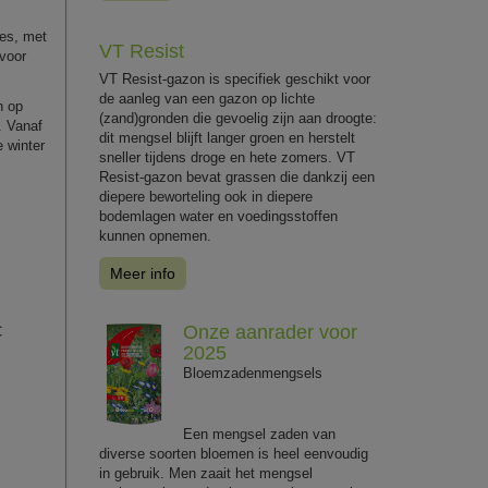
jes, met
VT Resist
 voor
VT Resist-gazon is specifiek geschikt voor
de aanleg van een gazon op lichte
n op
(zand)gronden die gevoelig zijn aan droogte:
. Vanaf
dit mengsel blijft langer groen en herstelt
e winter
sneller tijdens droge en hete zomers. VT
Resist-gazon bevat grassen die dankzij een
diepere beworteling ook in diepere
bodemlagen water en voedingsstoffen
kunnen opnemen.
Meer info
Onze aanrader voor
C
2025
Bloemzadenmengsels
Een mengsel zaden van
diverse soorten bloemen is heel eenvoudig
in gebruik. Men zaait het mengsel