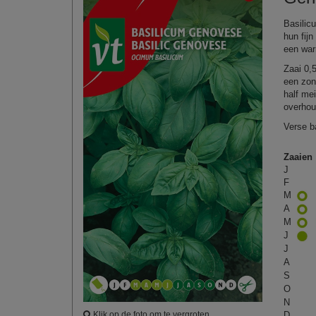
Basilic
hun fij
een war
Zaai 0,
een zon
half me
overhou
Verse b
Zaaien
J
F
M
A
M
J
J
A
S
O
N
D
Klik op de foto om te vergroten