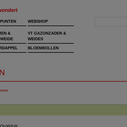
rwondert
PUNTEN
WEBSHOP
MEN &
VT GAZONZADEN &
WEIDE
WEIDES
RDAPPEL
BLOEMBOLLEN
N
vese
ovese