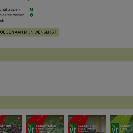
chut zaaien
plaatse zaaien
sten
OEGEN AAN MIJN WENSLIJST