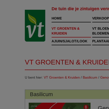
De tuin die je zintuigen ve
HOME
VERKOOP
VT GROENTEN &
VT BLOE
KRUIDEN
BLOEMEN
AJUIN/SJALOT/LOOK
PLANTAA
VT GROENTEN & KRUIDE
U bent hier:
VT Groenten & Kruiden
/
Basilicum
/
Geno
Basilicum
Gen