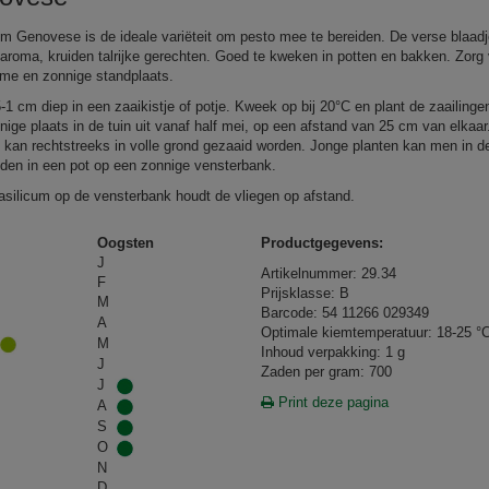
um Genovese is de ideale variëteit om pesto mee te bereiden. De verse blaad
n aroma, kruiden talrijke gerechten. Goed te kweken in potten en bakken. Zorg
me en zonnige standplaats.
5‑1 cm diep in een zaaikistje of potje. Kweek op bij 20°C en plant de zaailinge
nige plaats in de tuin uit vanaf half mei, op een afstand van 25 cm van elkaar
i kan rechtstreeks in volle grond gezaaid worden. Jonge planten kan men in d
den in een pot op een zonnige vensterbank.
asilicum op de vensterbank houdt de vliegen op afstand.
Oogsten
Productgegevens:
J
Artikelnummer: 29.34
F
Prijsklasse: B
M
Barcode: 54 11266 029349
A
Optimale kiemtemperatuur: 18-25 °
M
Inhoud verpakking: 1 g
J
Zaden per gram: 700
J
Print deze pagina
A
S
O
N
D