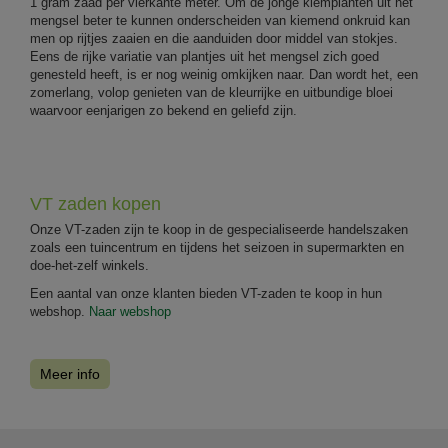
1 gram zaad per vierkante meter. Om de jonge kiemplanten uit het
mengsel beter te kunnen onderscheiden van kiemend onkruid kan
men op rijtjes zaaien en die aanduiden door middel van stokjes.
Eens de rijke variatie van plantjes uit het mengsel zich goed
genesteld heeft, is er nog weinig omkijken naar. Dan wordt het, een
zomerlang, volop genieten van de kleurrijke en uitbundige bloei
waarvoor eenjarigen zo bekend en geliefd zijn.
VT zaden kopen
Onze VT-zaden zijn te koop in de gespecialiseerde handelszaken
zoals een tuincentrum en tijdens het seizoen in supermarkten en
doe-het-zelf winkels.
Een aantal van onze klanten bieden VT-zaden te koop in hun
webshop.
Naar webshop
Meer info