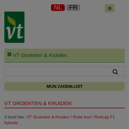
NL
FR
VT Groenten & Kruiden
MIJN ZADENLIJST
VT GROENTEN & KRUIDEN
U bent hier:
VT Groenten & Kruiden
/
Rode kool
/
Redcap F1
hybride