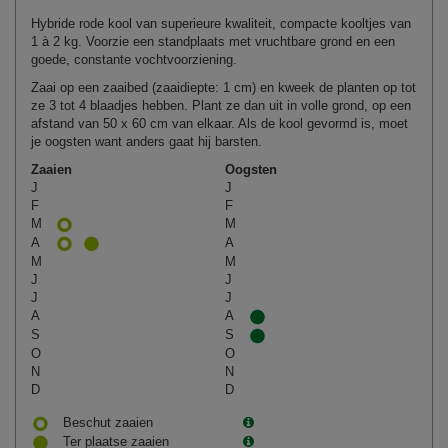
Hybride rode kool van superieure kwaliteit, compacte kooltjes van
1 à 2 kg. Voorzie een standplaats met vruchtbare grond en een
goede, constante vochtvoorziening.
Zaai op een zaaibed (zaaidiepte: 1 cm) en kweek de planten op tot
ze 3 tot 4 blaadjes hebben. Plant ze dan uit in volle grond, op een
afstand van 50 x 60 cm van elkaar. Als de kool gevormd is, moet
je oogsten want anders gaat hij barsten.
Zaaien
Oogsten
J
J
F
F
M
M
A
A
M
M
J
J
J
J
A
A
S
S
O
O
N
N
D
D
Beschut zaaien
Ter plaatse zaaien