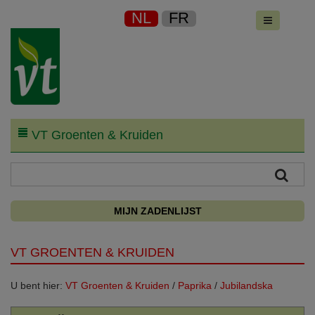
NL
FR
VT Groenten & Kruiden
MIJN ZADENLIJST
VT GROENTEN & KRUIDEN
U bent hier:
VT Groenten & Kruiden
/
Paprika
/
Jubilandska