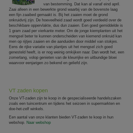
van bestemming. Dat kan al vanaf eind april.
Zaai alleen in een bewerkte grond waarbij van de bovenste laag
een fijn zaaibed gemaakt is. Bij het zaaien moet de grond
onkruidvrij zijn. De hoeveelheid zaad wordt goed verdeeld over de
beschikbare oppervlakte, dus dun zaaien. Een goed gemiddelde is
1 gram zaad per vierkante meter. Om de jonge kiemplanten uit het
mengsel beter te kunnen onderscheiden van kiemend onkruid kan
men op rijtjes zaaien en die aanduiden door middel van stokjes.
Eens de rijke variatie van plantjes uit het mengsel zich goed
genesteld heeft, is er nog weinig omkijken naar. Dan wordt het, een
zomerlang, volop genieten van de kleurrijke en uitbundige bloei
waarvoor eenjarigen zo bekend en geliefd zijn.
VT zaden kopen
Onze VT-zaden zijn te koop in de gespecialiseerde handelszaken
zoals een tuincentrum en tijdens het seizoen in supermarkten en
doe-het-zelf winkels.
Een aantal van onze klanten bieden VT-zaden te koop in hun
webshop.
Naar webshop