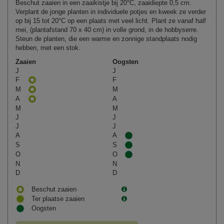
Beschut zaaien in een zaaikistje bij 20°C, zaaidiepte 0,5 cm.
Verplant de jonge planten in individuele potjes en kweek ze verder
op bij 15 tot 20°C op een plaats met veel licht. Plant ze vanaf half
mei, (plantafstand 70 x 40 cm) in volle grond, in de hobbyserre.
Steun de planten, die een warme en zonnige standplaats nodig
hebben, met een stok.
Zaaien
Oogsten
J
J
F
F
M
M
A
A
M
M
J
J
J
J
A
A
S
S
O
O
N
N
D
D
Beschut zaaien
Ter plaatse zaaien
Oogsten