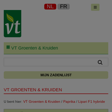
NL
FR
VT Groenten & Kruiden
MIJN ZADENLIJST
VT GROENTEN & KRUIDEN
U bent hier:
VT Groenten & Kruiden
/
Paprika
/
Lipari F1 hybride