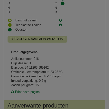
O
O
N
N
D
D
Beschut zaaien
Ter plaatse zaaien
Oogsten
TOEVOEGEN AAN MIJN WENSLIJST
Productgegevens:
Artikelnummer: 916
Prijsklasse: D
Barcode: 54 11266 989162
Optimale kiemtemperatuur: 23-25 °C
Gemiddelde kiemduur: 10-14 dagen
Inhoud verpakking: 0,2 g
Zaden per gram: 150
Print deze pagina
Aanverwante producten