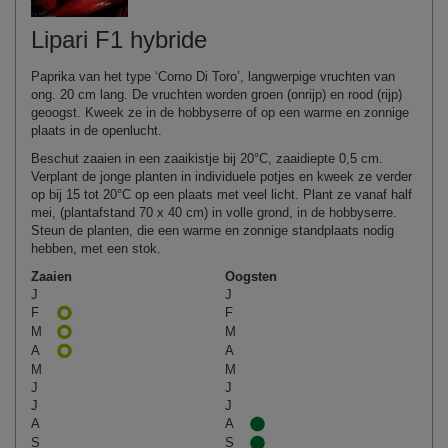
Lipari F1 hybride
Paprika van het type ‘Corno Di Toro’, langwerpige vruchten van
ong. 20 cm lang. De vruchten worden groen (onrijp) en rood (rijp)
geoogst. Kweek ze in de hobbyserre of op een warme en zonnige
plaats in de openlucht.
Beschut zaaien in een zaaikistje bij 20°C, zaaidiepte 0,5 cm.
Verplant de jonge planten in individuele potjes en kweek ze verder
op bij 15 tot 20°C op een plaats met veel licht. Plant ze vanaf half
mei, (plantafstand 70 x 40 cm) in volle grond, in de hobbyserre.
Steun de planten, die een warme en zonnige standplaats nodig
hebben, met een stok.
Zaaien
Oogsten
J
J
F
F
M
M
A
A
M
M
J
J
J
J
A
A
S
S