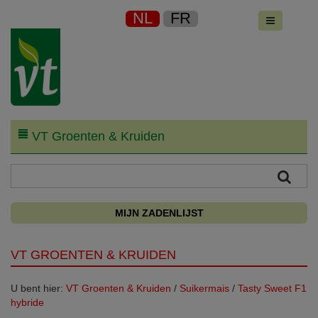
NL
FR
VT Groenten & Kruiden
MIJN ZADENLIJST
VT GROENTEN & KRUIDEN
U bent hier:
VT Groenten & Kruiden
/
Suikermais
/
Tasty Sweet F1
hybride