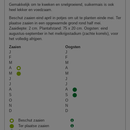
Gemakkelijk om te kweken en snelgroeiend, suikermais is ook
heel lekker en voedzaam.
Beschut zaaien eind april in potjes om uit te planten einde mei. Ter
plaatse zaaien in een opgewarmde grond rond half mei.
Zaaidiepte: 2 cm. Plantafstand: 75 x 20 cm. Oogsten: eind
augustus-september in het melkrijpstadium (zachte korrels), voor
het volledig afrijpen.
Zaaien
Oogsten
J
J
F
F
M
M
A
A
M
M
J
J
J
J
A
A
S
S
O
O
N
N
D
D
Beschut zaaien
Ter plaatse zaaien