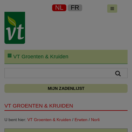
NL
FR
VT Groenten & Kruiden
MIJN ZADENLIJST
VT GROENTEN & KRUIDEN
U bent hier:
VT Groenten & Kruiden
/
Erwten
/
Norli