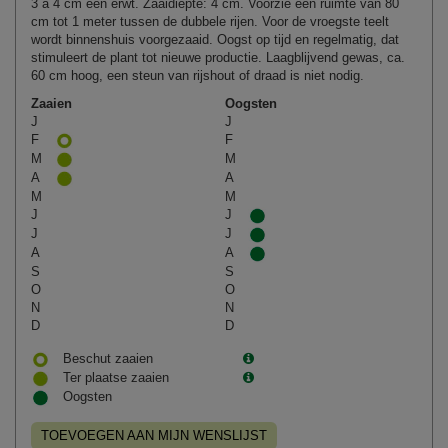
3 à 4 cm een erwt. Zaaidiepte: 4 cm. Voorzie een ruimte van 80
cm tot 1 meter tussen de dubbele rijen. Voor de vroegste teelt
wordt binnenshuis voorgezaaid. Oogst op tijd en regelmatig, dat
stimuleert de plant tot nieuwe productie. Laagblijvend gewas, ca.
60 cm hoog, een steun van rijshout of draad is niet nodig.
Zaaien
Oogsten
J
J
F
F
M
M
A
A
M
M
J
J
J
J
A
A
S
S
O
O
N
N
D
D
Beschut zaaien
Ter plaatse zaaien
Oogsten
TOEVOEGEN AAN MIJN WENSLIJST