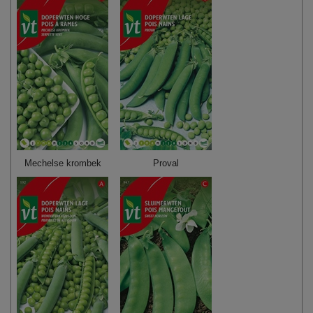
Mechelse krombek
Proval