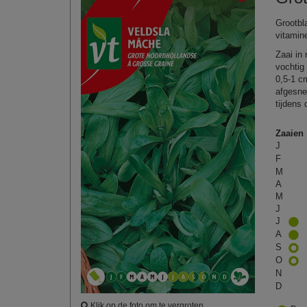
Grootbl
vitamin
Zaai in
vochtig
0,5‑1 c
afgesne
tijdens 
Zaaien
J
F
M
A
M
J
J
A
S
O
N
D
Klik op de foto om te vergroten