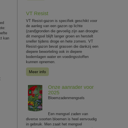
VT Resist
VT Resist-gazon is specifiek geschikt voor
oed
de aanleg van een gazon op lichte
pte:
(zand)gronden die gevoelig zijn aan droogte:
oefte
dit mengsel blijft langer groen en herstelt
kt kan
sneller tijdens droge en hete zomers. VT
Resist-gazon bevat grassen die dankzij een
diepere beworteling ook in diepere
bodemlagen water en voedingsstoffen
kunnen opnemen.
Meer info
C
Onze aanrader voor
2025
Bloemzadenmengsels
Een mengsel zaden van
diverse soorten bloemen is heel eenvoudig
in gebruik. Men zaait het mengsel