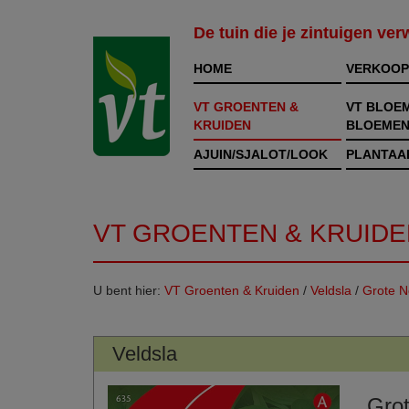
De tuin die je zintuigen ve
HOME
VERKOOP
VT GROENTEN &
VT BLOE
KRUIDEN
BLOEMEN
AJUIN/SJALOT/LOOK
PLANTAA
VT GROENTEN & KRUIDE
U bent hier:
VT Groenten & Kruiden
/
Veldsla
/
Grote N
Veldsla
Gro