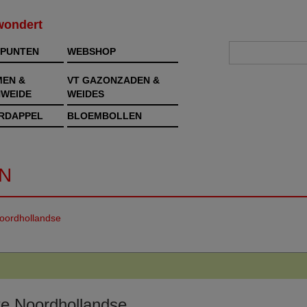
rwondert
PUNTEN
WEBSHOP
MEN &
VT GAZONZADEN &
WEIDE
WEIDES
RDAPPEL
BLOEMBOLLEN
N
oordhollandse
te Noordhollandse