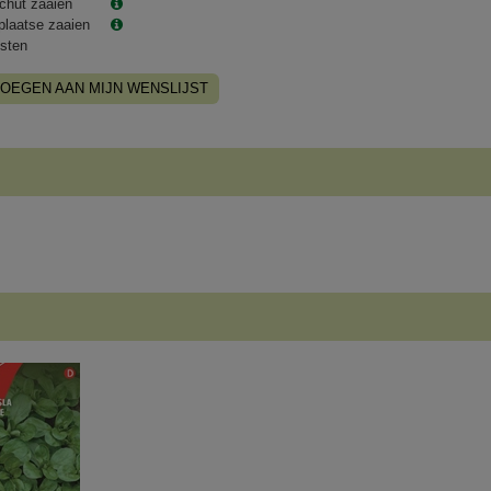
chut zaaien
plaatse zaaien
sten
OEGEN AAN MIJN WENSLIJST