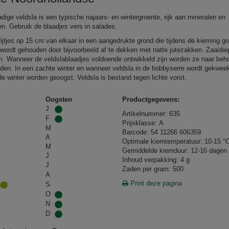
adige veldsla is een typische najaars- en wintergroente, rijk aan mineralen en
en. Gebruik de blaadjes vers in salades.
 rijtjes op 15 cm van elkaar in een aangedrukte grond die tijdens de kieming g
 wordt gehouden door bijvoorbeeld af te dekken met natte jutezakken. Zaaidie
m. Wanneer de veldslablaadjes voldoende ontwikkeld zijn worden ze naar beh
den. In een zachte winter en wanneer veldsla in de hobbyserre wordt gekwee
de winter worden geoogst. Veldsla is bestand tegen lichte vorst.
Oogsten
Productgegevens:
J
Artikelnummer: 635
F
Prijsklasse: A
M
Barcode: 54 11266 606359
A
Optimale kiemtemperatuur: 10-15 °
M
Gemiddelde kiemduur: 12-16 dagen
J
Inhoud verpakking: 4 g
J
Zaden per gram: 500
A
Print deze pagina
S
O
N
D