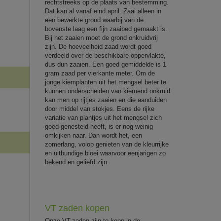
rechtstreeks op de plaats van bestemming.
Dat kan al vanaf eind april. Zaai alleen in
een bewerkte grond waarbij van de
bovenste laag een fijn zaaibed gemaakt is.
Bij het zaaien moet de grond onkruidvrij
zijn. De hoeveelheid zaad wordt goed
verdeeld over de beschikbare oppervlakte,
dus dun zaaien. Een goed gemiddelde is 1
gram zaad per vierkante meter. Om de
jonge kiemplanten uit het mengsel beter te
kunnen onderscheiden van kiemend onkruid
kan men op rijtjes zaaien en die aanduiden
door middel van stokjes. Eens de rijke
variatie van plantjes uit het mengsel zich
goed genesteld heeft, is er nog weinig
omkijken naar. Dan wordt het, een
zomerlang, volop genieten van de kleurrijke
en uitbundige bloei waarvoor eenjarigen zo
bekend en geliefd zijn.
VT zaden kopen
Onze VT-zaden zijn te koop in de