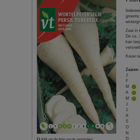
Iederee
groente.
winterg
Zaai in
De ca. 
kan lan
versnel
Kauw na
Zaaien
J
F
M
A
M
J
J
A
S
O
N
D
Klik op de foto om te vergroten