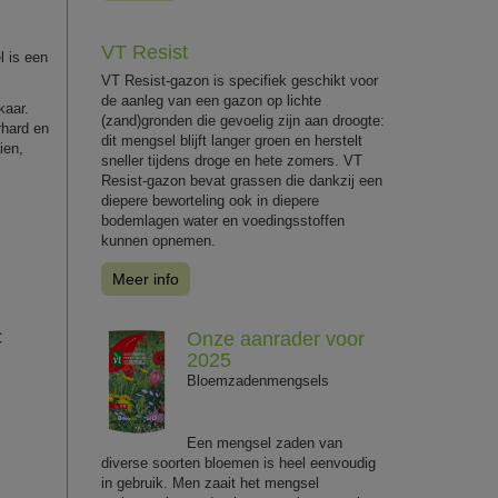
VT Resist
l is een
VT Resist-gazon is specifiek geschikt voor
de aanleg van een gazon op lichte
kaar.
(zand)gronden die gevoelig zijn aan droogte:
rhard en
dit mengsel blijft langer groen en herstelt
ien,
sneller tijdens droge en hete zomers. VT
Resist-gazon bevat grassen die dankzij een
diepere beworteling ook in diepere
bodemlagen water en voedingsstoffen
kunnen opnemen.
Meer info
Onze aanrader voor
C
2025
Bloemzadenmengsels
Een mengsel zaden van
diverse soorten bloemen is heel eenvoudig
in gebruik. Men zaait het mengsel