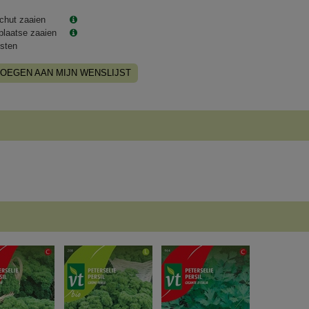
chut zaaien
plaatse zaaien
sten
OEGEN AAN MIJN WENSLIJST