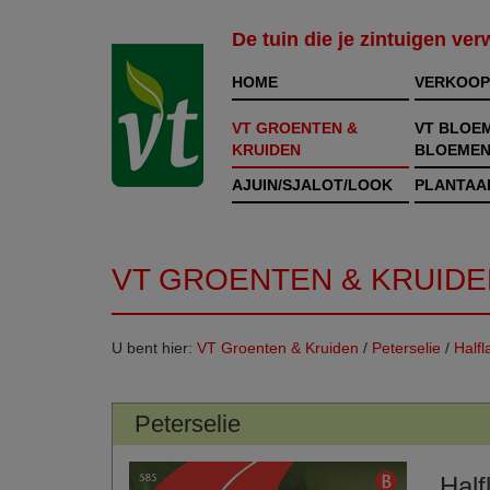
De tuin die je zintuigen ve
HOME
VERKOOP
VT GROENTEN &
VT BLOE
KRUIDEN
BLOEMEN
AJUIN/SJALOT/LOOK
PLANTAA
VT GROENTEN & KRUIDE
U bent hier:
VT Groenten & Kruiden
/
Peterselie
/
Half
Peterselie
Half