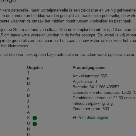
n kent peterselie, maar wortelpeterselie is een zeldzame en weinig gekweekte
 In de zomer kan het blad worden gebruikt als traditionele peterselie, de worte
roente waarvan de smaak het midden houdt tussen knolselder en pastinaak.
 rijen op 25 cm afstand van elkaar. Dun de kiemplanten uit tot op 10 cm van el
15 cm lange witte wortelen worden in de herfst geoogst. De wortel is vrij winte
g in de grond blijven. Een paar uur het zaad in lauw water weken, voor het zaa
t het kiemproces.
 het eten van look op een takje peterselie en uw adem wordt opnieuw zuiver.
Oogsten
Productgegevens:
J
Artikelnummer: 585
F
Prijsklasse: B
M
Barcode: 54 11266 405853
A
Optimale kiemtemperatuur: 15-22 °
M
Gemiddelde kiemduur: 22-30 dagen
J
Inhoud verpakking: 2 g
J
Zaden per gram: 600
A
Print deze pagina
S
O
N
D