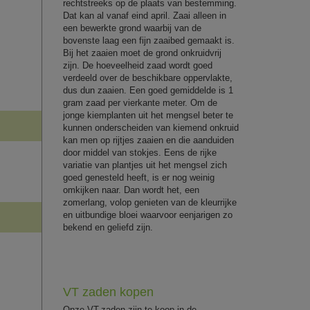
rechtstreeks op de plaats van bestemming.
Dat kan al vanaf eind april. Zaai alleen in
een bewerkte grond waarbij van de
bovenste laag een fijn zaaibed gemaakt is.
Bij het zaaien moet de grond onkruidvrij
zijn. De hoeveelheid zaad wordt goed
verdeeld over de beschikbare oppervlakte,
dus dun zaaien. Een goed gemiddelde is 1
gram zaad per vierkante meter. Om de
jonge kiemplanten uit het mengsel beter te
kunnen onderscheiden van kiemend onkruid
kan men op rijtjes zaaien en die aanduiden
door middel van stokjes. Eens de rijke
variatie van plantjes uit het mengsel zich
goed genesteld heeft, is er nog weinig
omkijken naar. Dan wordt het, een
zomerlang, volop genieten van de kleurrijke
en uitbundige bloei waarvoor eenjarigen zo
bekend en geliefd zijn.
VT zaden kopen
Onze VT-zaden zijn te koop in de