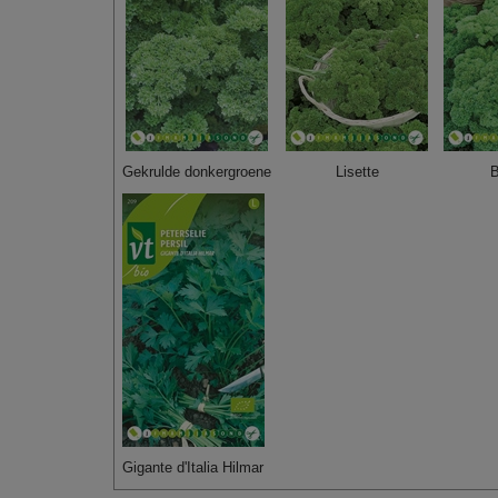
Gekrulde donkergroene
Lisette
B
Gigante d'Italia Hilmar