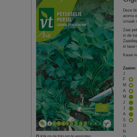
Deze bl
aroma e
smaak v
Zaai pet
in de t
Zaaidie
in lauw
Kauw na
Zaaien
J
F
M
A
M
J
J
A
S
O
N
Klik op de foto om te vergroten