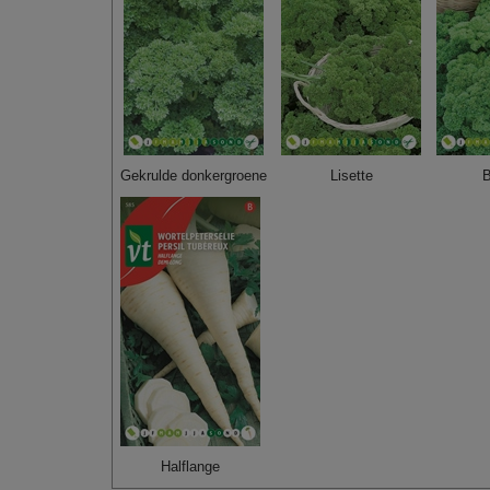
Gekrulde donkergroene
Lisette
B
Halflange