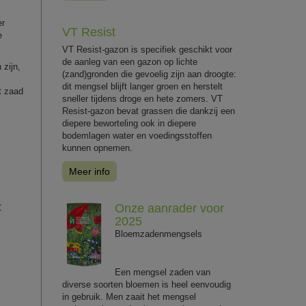
er
VT Resist
e
VT Resist-gazon is specifiek geschikt voor
de aanleg van een gazon op lichte
 zijn,
(zand)gronden die gevoelig zijn aan droogte:
dit mengsel blijft langer groen en herstelt
t zaad
sneller tijdens droge en hete zomers. VT
Resist-gazon bevat grassen die dankzij een
diepere beworteling ook in diepere
bodemlagen water en voedingsstoffen
kunnen opnemen.
Meer info
Onze aanrader voor
C
2025
Bloemzadenmengsels
Een mengsel zaden van
diverse soorten bloemen is heel eenvoudig
in gebruik. Men zaait het mengsel