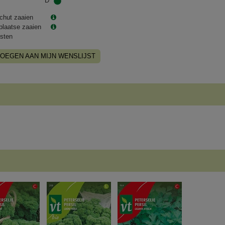
D
chut zaaien
plaatse zaaien
sten
OEGEN AAN MIJN WENSLIJST