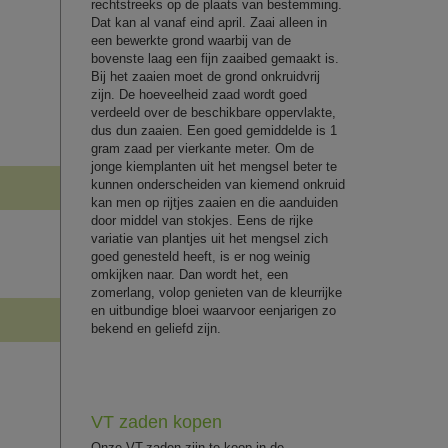
rechtstreeks op de plaats van bestemming.
Dat kan al vanaf eind april. Zaai alleen in
een bewerkte grond waarbij van de
bovenste laag een fijn zaaibed gemaakt is.
Bij het zaaien moet de grond onkruidvrij
zijn. De hoeveelheid zaad wordt goed
verdeeld over de beschikbare oppervlakte,
dus dun zaaien. Een goed gemiddelde is 1
gram zaad per vierkante meter. Om de
jonge kiemplanten uit het mengsel beter te
kunnen onderscheiden van kiemend onkruid
kan men op rijtjes zaaien en die aanduiden
door middel van stokjes. Eens de rijke
variatie van plantjes uit het mengsel zich
goed genesteld heeft, is er nog weinig
omkijken naar. Dan wordt het, een
zomerlang, volop genieten van de kleurrijke
en uitbundige bloei waarvoor eenjarigen zo
bekend en geliefd zijn.
VT zaden kopen
Onze VT-zaden zijn te koop in de