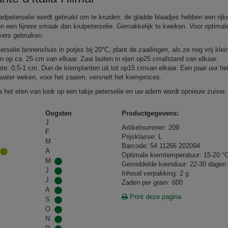
adpeterselie wordt gebruikt om te kruiden: de gladde blaadjes hebben een rijk
n een fijnere smaak dan krulpeterselie. Gemakkelijk te kweken. Voor optimal
ers gebruiken.
erselie binnenshuis in potjes bij 20°C, plant de zaailingen, als ze nog vrij klein
uin op ca. 25 cm van elkaar. Zaai buiten in rijen op25 cmafstand van elkaar.
pte: 0,5‑1 cm. Dun de kiemplanten uit tot op15 cmvan elkaar. Een paar uur he
 water weken, voor het zaaien, versnelt het kiemproces.
 het eten van look op een takje peterselie en uw adem wordt opnieuw zuiver.
Oogsten
Productgegevens:
J
Artikelnummer: 209
F
Prijsklasse: L
M
Barcode: 54 11266 202094
A
Optimale kiemtemperatuur: 15-20 °
M
Gemiddelde kiemduur: 22-30 dagen
J
Inhoud verpakking: 2 g
J
Zaden per gram: 600
A
Print deze pagina
S
O
N