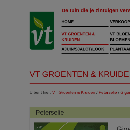
De tuin die je zintuigen ve
HOME
VERKOOP
VT GROENTEN &
VT BLOE
KRUIDEN
BLOEMEN
AJUIN/SJALOT/LOOK
PLANTAA
VT GROENTEN & KRUIDE
U bent hier:
VT Groenten & Kruiden
/
Peterselie
/
Gigan
Peterselie
Giga