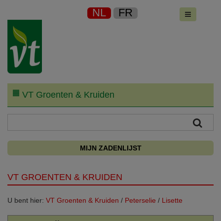
NL
FR
VT Groenten & Kruiden
MIJN ZADENLIJST
VT GROENTEN & KRUIDEN
U bent hier:
VT Groenten & Kruiden
/
Peterselie
/
Lisette