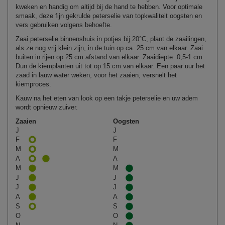
kweken en handig om altijd bij de hand te hebben. Voor optimale
smaak, deze fijn gekrulde peterselie van topkwaliteit oogsten en
vers gebruiken volgens behoefte.
Zaai peterselie binnenshuis in potjes bij 20°C, plant de zaailingen,
als ze nog vrij klein zijn, in de tuin op ca. 25 cm van elkaar. Zaai
buiten in rijen op 25 cm afstand van elkaar. Zaaidiepte: 0,5‑1 cm.
Dun de kiemplanten uit tot op 15 cm van elkaar. Een paar uur het
zaad in lauw water weken, voor het zaaien, versnelt het
kiemproces.
Kauw na het eten van look op een takje peterselie en uw adem
wordt opnieuw zuiver.
Zaaien
Oogsten
J
J
F
F
M
M
A
A
M
M
J
J
J
J
A
A
S
S
O
O