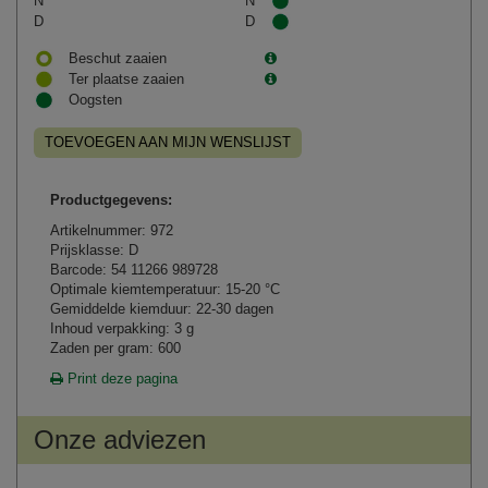
N
N
D
D
Beschut zaaien
Ter plaatse zaaien
Oogsten
TOEVOEGEN AAN MIJN WENSLIJST
Productgegevens:
Artikelnummer: 972
Prijsklasse: D
Barcode: 54 11266 989728
Optimale kiemtemperatuur: 15-20 °C
Gemiddelde kiemduur: 22-30 dagen
Inhoud verpakking: 3 g
Zaden per gram: 600
Print deze pagina
Onze adviezen