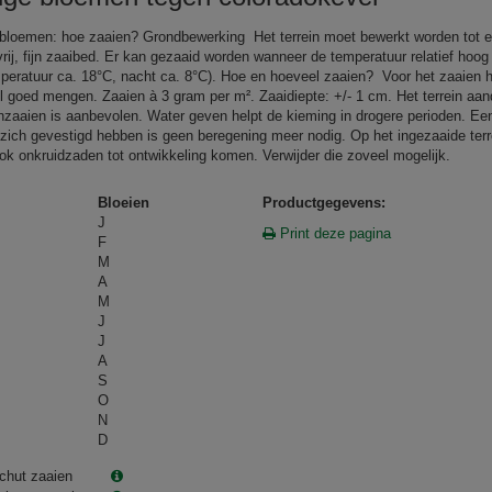
 bloemen: hoe zaaien? Grondbewerking Het terrein moet bewerkt worden tot 
vrij, fijn zaaibed. Er kan gezaaid worden wanneer de temperatuur relatief hoog 
peratuur ca. 18°C, nacht ca. 8°C). Hoe en hoeveel zaaien? Voor het zaaien 
 goed mengen. Zaaien à 3 gram per m². Zaaidiepte: +/- 1 cm. Het terrein aa
inzaaien is aanbevolen. Water geven helpt de kieming in drogere perioden. Ee
 zich gevestigd hebben is geen beregening meer nodig. Op het ingezaaide terr
ook onkruidzaden tot ontwikkeling komen. Verwijder die zoveel mogelijk.
Bloeien
Productgegevens:
J
Print deze pagina
F
M
A
M
J
J
A
S
O
N
D
chut zaaien