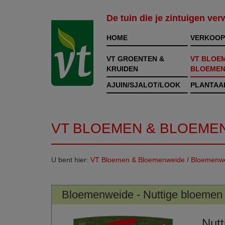
De tuin die je zintuigen ve
HOME
VERKOOP
VT GROENTEN &
VT BLOE
KRUIDEN
BLOEMEN
AJUIN/SJALOT/LOOK
PLANTAA
VT BLOEMEN & BLOEME
U bent hier:
VT Bloemen & Bloemenweide
/
Bloemenwe
Bloemenweide - Nuttige bloemen
Nutt