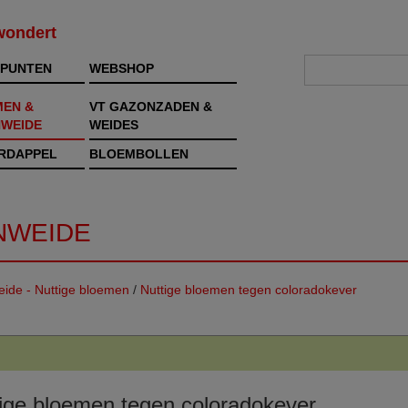
rwondert
PUNTEN
WEBSHOP
MEN &
VT GAZONZADEN &
WEIDE
WEIDES
RDAPPEL
BLOEMBOLLEN
NWEIDE
ide - Nuttige bloemen
/
Nuttige bloemen tegen coloradokever
ige bloemen tegen coloradokever