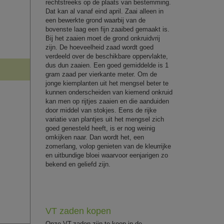
rechtstreeks op de plaats van bestemming.
Dat kan al vanaf eind april. Zaai alleen in
een bewerkte grond waarbij van de
bovenste laag een fijn zaaibed gemaakt is.
Bij het zaaien moet de grond onkruidvrij
zijn. De hoeveelheid zaad wordt goed
verdeeld over de beschikbare oppervlakte,
dus dun zaaien. Een goed gemiddelde is 1
gram zaad per vierkante meter. Om de
jonge kiemplanten uit het mengsel beter te
kunnen onderscheiden van kiemend onkruid
kan men op rijtjes zaaien en die aanduiden
door middel van stokjes. Eens de rijke
variatie van plantjes uit het mengsel zich
goed genesteld heeft, is er nog weinig
omkijken naar. Dan wordt het, een
zomerlang, volop genieten van de kleurrijke
en uitbundige bloei waarvoor eenjarigen zo
bekend en geliefd zijn.
VT zaden kopen
Onze VT-zaden zijn te koop in de