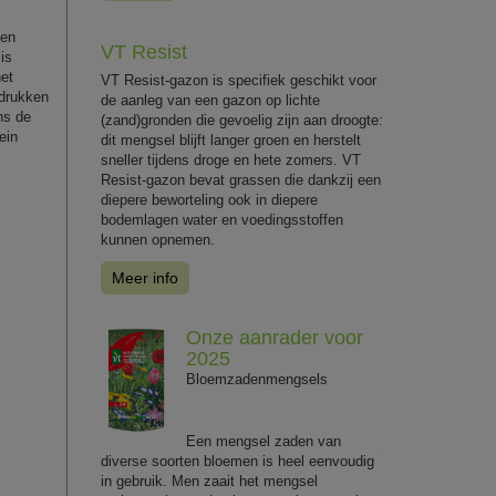
een
VT Resist
is
het
VT Resist-gazon is specifiek geschikt voor
ndrukken
de aanleg van een gazon op lichte
ns de
(zand)gronden die gevoelig zijn aan droogte:
ein
dit mengsel blijft langer groen en herstelt
sneller tijdens droge en hete zomers. VT
Resist-gazon bevat grassen die dankzij een
diepere beworteling ook in diepere
bodemlagen water en voedingsstoffen
kunnen opnemen.
Meer info
Onze aanrader voor
2025
Bloemzadenmengsels
Een mengsel zaden van
diverse soorten bloemen is heel eenvoudig
in gebruik. Men zaait het mengsel