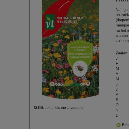
Nuttige
onkruid
(dagtem
mengsel
na het 
planten
zullen 
Zaaien
J
F
M
A
M
J
J
A
S
O
Klik op de foto om te vergroten
N
D
Bes