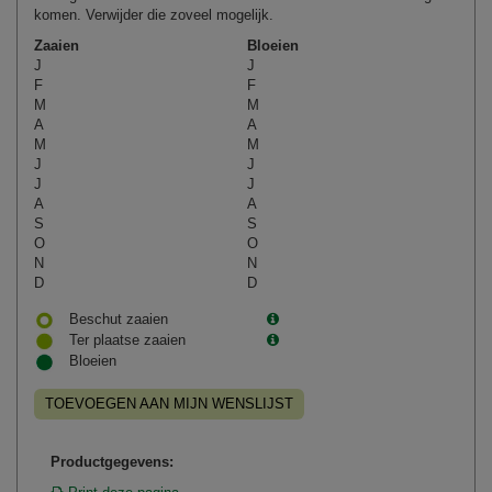
komen. Verwijder die zoveel mogelijk.
Zaaien
Bloeien
J
J
F
F
M
M
A
A
M
M
J
J
J
J
A
A
S
S
O
O
N
N
D
D
Beschut zaaien
Ter plaatse zaaien
Bloeien
TOEVOEGEN AAN MIJN WENSLIJST
Productgegevens: