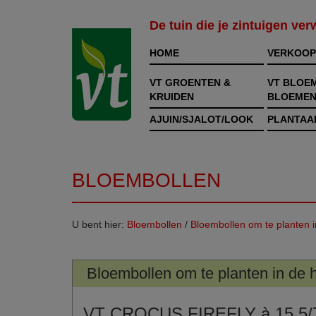
De tuin die je zintuigen ve
HOME
VERKOOP
VT GROENTEN &
VT BLOE
KRUIDEN
BLOEMEN
AJUIN/SJALOT/LOOK
PLANTAA
BLOEMBOLLEN
U bent hier:
Bloembollen
/
Bloembollen om te planten i
Bloembollen om te planten in de h
VT CROCUS FIREFLY à 15 5/