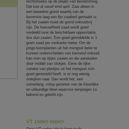
rechtstreeks op de plaats van bestemming.
Dat kan al vanaf eind april. Zaai alleen in
een bewerkte grond waarbij van de
bovenste laag een fijn zaaibed gemaakt is.
Bij het zaaien moet de grond onkruidvrij
zijn. De hoeveelheid zaad wordt goed
verdeeld over de beschikbare oppervlakte,
dus dun zaaien. Een goed gemiddelde is 1
gram zaad per vierkante meter. Om de
jonge kiemplanten uit het mengsel beter te
kunnen onderscheiden van kiemend onkruid
kan men op rijtjes zaaien en die aanduiden
door middel van stokjes. Eens de rijke
variatie van plantjes uit het mengsel zich
goed genesteld heeft, is er nog weinig
omkijken naar. Dan wordt het, een
zomerlang, volop genieten van de kleurrijke
en uitbundige bloei waarvoor eenjarigen zo
bekend en geliefd zijn.
VT zaden kopen
Onze VT-zaden zijn te koop in de