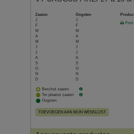
Zaaien
Oogsten
Produc
J
J
Print
F
F
M
M
A
A
M
M
J
J
J
J
A
A
S
S
O
O
N
N
D
D
Beschut zaaien
Ter plaatse zaaien
Oogsten
TOEVOEGEN AAN MIJN WENSLIJST