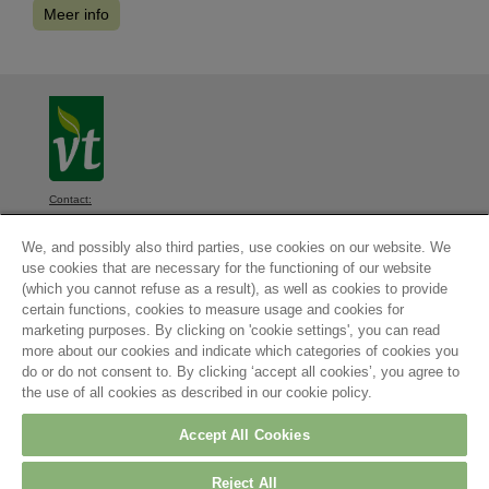
Meer info
Contact:
VT, Diksmuidsesteenweg 339, 8800 Roeselare, België
We, and possibly also third parties, use cookies on our website. We
Algemene voorwaarden
-
Privacyverklaring
-
Cookieinstellingen
-
use cookies that are necessary for the functioning of our website
Cookieverklaring
(which you cannot refuse as a result), as well as cookies to provide
© 2026
certain functions, cookies to measure usage and cookies for
Contact
marketing purposes. By clicking on 'cookie settings', you can read
more about our cookies and indicate which categories of cookies you
do or do not consent to. By clicking ‘accept all cookies’, you agree to
Maatschappelijke zetel:
the use of all cookies as described in our cookie policy.
Arvesta Belgium BV
Aarschotsesteenweg
84
Accept All Cookies
3012 Leuven
Belgium
Reject All