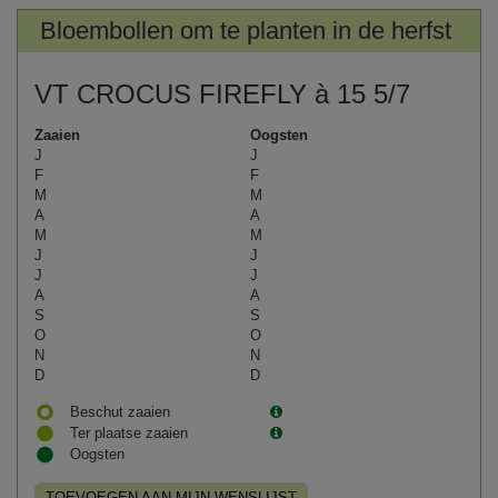
Bloembollen om te planten in de herfst
VT CROCUS FIREFLY à 15 5/7
Zaaien
Oogsten
J
J
F
F
M
M
A
A
M
M
J
J
J
J
A
A
S
S
O
O
N
N
D
D
Beschut zaaien
Ter plaatse zaaien
Oogsten
TOEVOEGEN AAN MIJN WENSLIJST