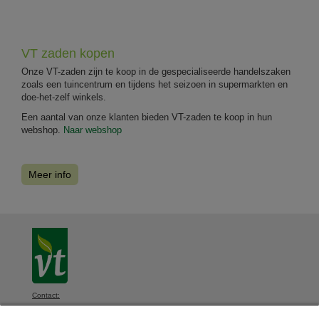
VT zaden kopen
Onze VT-zaden zijn te koop in de gespecialiseerde handelszaken
zoals een tuincentrum en tijdens het seizoen in supermarkten en
doe-het-zelf winkels.
Een aantal van onze klanten bieden VT-zaden te koop in hun
webshop.
Naar webshop
Meer info
Contact:
VT, Diksmuidsesteenweg 339, 8800 Roeselare, België