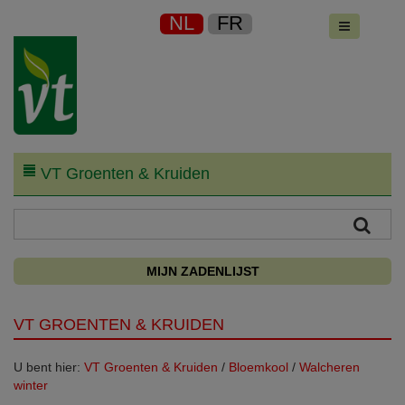
NL
FR
VT Groenten & Kruiden
MIJN ZADENLIJST
VT GROENTEN & KRUIDEN
U bent hier:
VT Groenten & Kruiden
/
Bloemkool
/
Walcheren
winter