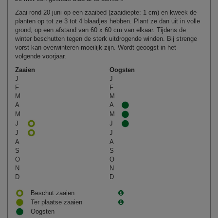
Zaai rond 20 juni op een zaaibed (zaaidiepte: 1 cm) en kweek de
planten op tot ze 3 tot 4 blaadjes hebben. Plant ze dan uit in volle
grond, op een afstand van 60 x 60 cm van elkaar. Tijdens de
winter beschutten tegen de sterk uitdrogende winden. Bij strenge
vorst kan overwinteren moeilijk zijn. Wordt geoogst in het
volgende voorjaar.
Zaaien
Oogsten
J
J
F
F
M
M
A
A
M
M
J
J
J
J
A
A
S
S
O
O
N
N
D
D
Beschut zaaien
Ter plaatse zaaien
Oogsten