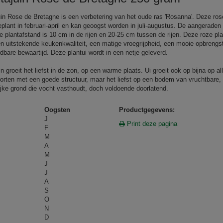
uin Rose de Bretagne is een verbetering van het oude ras 'Rosanna'. Deze ros
eplant in februari-april en kan geoogst worden in juli-augustus. De aangeraden
e plantafstand is 10 cm in de rijen en 20-25 cm tussen de rijen. Deze roze pla
en uitstekende keukenkwaliteit, een matige vroegrijpheid, een mooie opbrengs
dbare bewaartijd. Deze plantui wordt in een netje geleverd.
in groeit het liefst in de zon, op een warme plaats. Ui groeit ook op bijna op al
orten met een goede structuur, maar het liefst op een bodem van vruchtbare, 
jke grond die vocht vasthoudt, doch voldoende doorlatend.
Oogsten
Productgegevens:
J
Print deze pagina
F
M
A
M
J
J
A
S
O
N
D