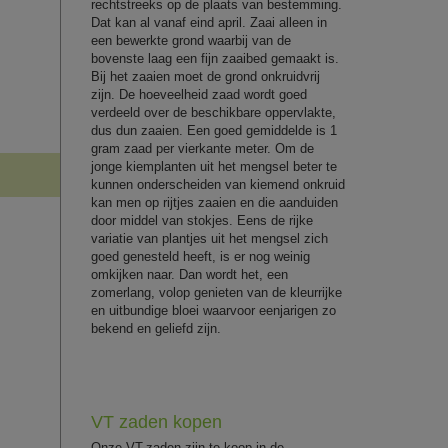
rechtstreeks op de plaats van bestemming.
Dat kan al vanaf eind april. Zaai alleen in
een bewerkte grond waarbij van de
bovenste laag een fijn zaaibed gemaakt is.
Bij het zaaien moet de grond onkruidvrij
zijn. De hoeveelheid zaad wordt goed
verdeeld over de beschikbare oppervlakte,
dus dun zaaien. Een goed gemiddelde is 1
gram zaad per vierkante meter. Om de
jonge kiemplanten uit het mengsel beter te
kunnen onderscheiden van kiemend onkruid
kan men op rijtjes zaaien en die aanduiden
door middel van stokjes. Eens de rijke
variatie van plantjes uit het mengsel zich
goed genesteld heeft, is er nog weinig
omkijken naar. Dan wordt het, een
zomerlang, volop genieten van de kleurrijke
en uitbundige bloei waarvoor eenjarigen zo
bekend en geliefd zijn.
VT zaden kopen
Onze VT-zaden zijn te koop in de