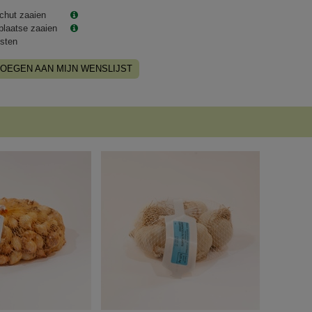
chut zaaien
plaatse zaaien
sten
OEGEN AAN MIJN WENSLIJST