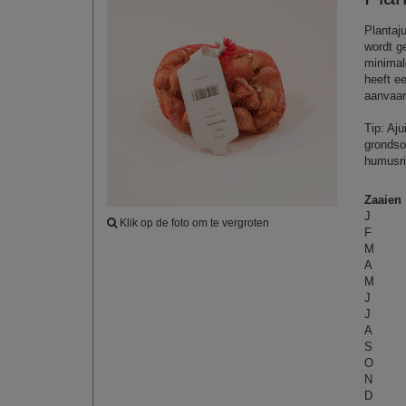
Plantaj
wordt g
minimal
heeft e
aanvaar
Tip: Aju
grondso
humusri
Zaaien
J
Klik op de foto om te vergroten
F
M
A
M
J
J
A
S
O
N
D