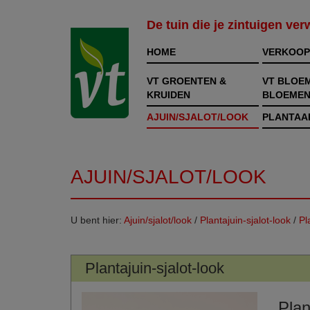
De tuin die je zintuigen ve
HOME
VERKOOP
VT GROENTEN &
VT BLOE
KRUIDEN
BLOEMEN
AJUIN/SJALOT/LOOK
PLANTAA
AJUIN/SJALOT/LOOK
U bent hier:
Ajuin/sjalot/look
/
Plantajuin-sjalot-look
/
Pl
Plantajuin-sjalot-look
Plan