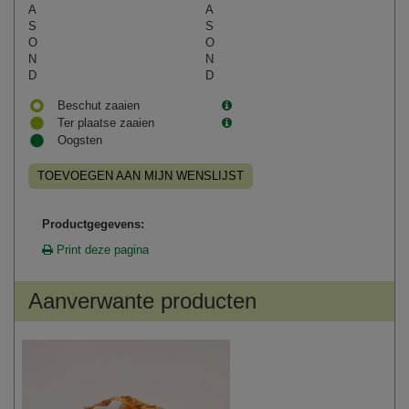
A
A
S
S
O
O
N
N
D
D
Beschut zaaien
Ter plaatse zaaien
Oogsten
TOEVOEGEN AAN MIJN WENSLIJST
Productgegevens:
Print deze pagina
Aanverwante producten