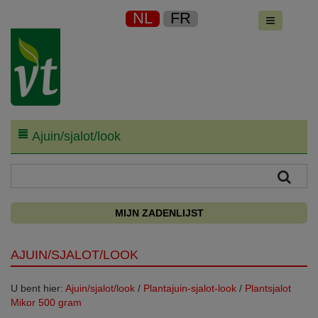
NL
FR
Ajuin/sjalot/look
MIJN ZADENLIJST
AJUIN/SJALOT/LOOK
U bent hier:
Ajuin/sjalot/look
/
Plantajuin-sjalot-look
/
Plantsjalot
Mikor 500 gram