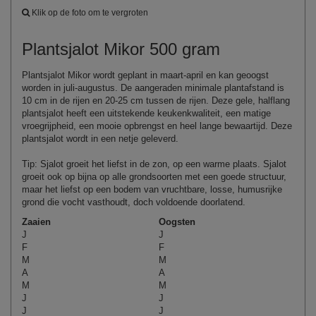
Klik op de foto om te vergroten
Plantsjalot Mikor 500 gram
Plantsjalot Mikor wordt geplant in maart-april en kan geoogst
worden in juli-augustus. De aangeraden minimale plantafstand is
10 cm in de rijen en 20-25 cm tussen de rijen. Deze gele, halflang
plantsjalot heeft een uitstekende keukenkwaliteit, een matige
vroegrijpheid, een mooie opbrengst en heel lange bewaartijd. Deze
plantsjalot wordt in een netje geleverd.
Tip: Sjalot groeit het liefst in de zon, op een warme plaats. Sjalot
groeit ook op bijna op alle grondsoorten met een goede structuur,
maar het liefst op een bodem van vruchtbare, losse, humusrijke
grond die vocht vasthoudt, doch voldoende doorlatend.
Zaaien
Oogsten
J
J
F
F
M
M
A
A
M
M
J
J
J
J