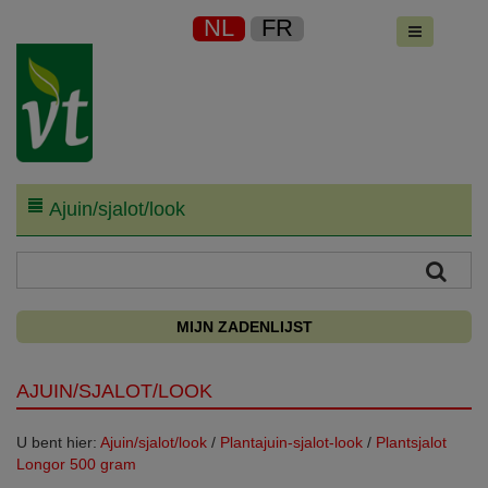
NL
FR
Ajuin/sjalot/look
MIJN ZADENLIJST
AJUIN/SJALOT/LOOK
U bent hier:
Ajuin/sjalot/look
/
Plantajuin-sjalot-look
/
Plantsjalot
Longor 500 gram