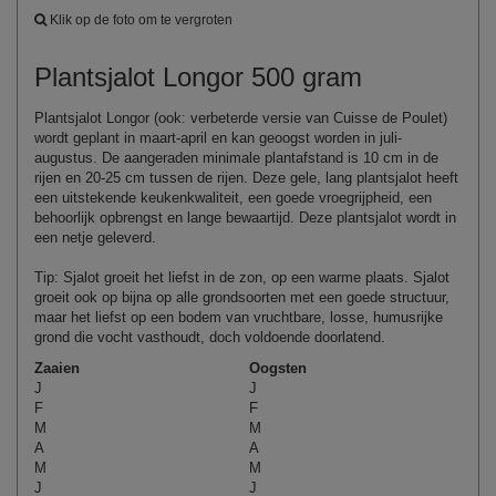
Klik op de foto om te vergroten
Plantsjalot Longor 500 gram
Plantsjalot Longor (ook: verbeterde versie van Cuisse de Poulet)
wordt geplant in maart-april en kan geoogst worden in juli-
augustus. De aangeraden minimale plantafstand is 10 cm in de
rijen en 20-25 cm tussen de rijen. Deze gele, lang plantsjalot heeft
een uitstekende keukenkwaliteit, een goede vroegrijpheid, een
behoorlijk opbrengst en lange bewaartijd. Deze plantsjalot wordt in
een netje geleverd.
Tip: Sjalot groeit het liefst in de zon, op een warme plaats. Sjalot
groeit ook op bijna op alle grondsoorten met een goede structuur,
maar het liefst op een bodem van vruchtbare, losse, humusrijke
grond die vocht vasthoudt, doch voldoende doorlatend.
Zaaien
Oogsten
J
J
F
F
M
M
A
A
M
M
J
J