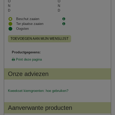
O
O
N
N
D
D
Beschut zaaien
Ter plaatse zaaien
Oogsten
TOEVOEGEN AAN MIJN WENSLIJST
Productgegevens:
Print deze pagina
Onze adviezen
Kweekset kiemgroenten: hoe gebruiken?
Aanverwante producten