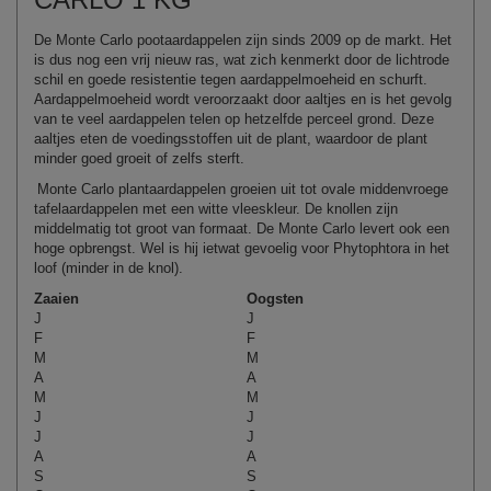
De Monte Carlo pootaardappelen zijn sinds 2009 op de markt. Het
is dus nog een vrij nieuw ras, wat zich kenmerkt door de lichtrode
schil en goede resistentie tegen aardappelmoeheid en schurft.
Aardappelmoeheid wordt veroorzaakt door aaltjes en is het gevolg
van te veel aardappelen telen op hetzelfde perceel grond. Deze
aaltjes eten de voedingsstoffen uit de plant, waardoor de plant
minder goed groeit of zelfs sterft.
Monte Carlo plantaardappelen groeien uit tot ovale
middenvroege
tafelaardappelen met een witte vleeskleur. De knollen zijn
middelmatig tot groot van formaat. De Monte Carlo levert ook een
hoge opbrengst. Wel is hij ietwat gevoelig voor
Phytophtora
in het
loof (minder in de knol).
Zaaien
Oogsten
J
J
F
F
M
M
A
A
M
M
J
J
J
J
A
A
S
S