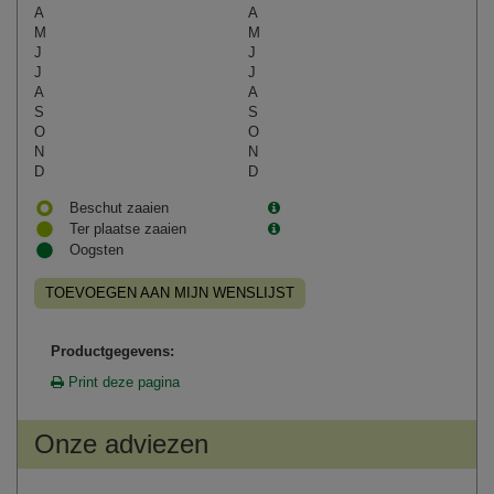
A
A
M
M
J
J
J
J
A
A
S
S
O
O
N
N
D
D
Beschut zaaien
Ter plaatse zaaien
Oogsten
TOEVOEGEN AAN MIJN WENSLIJST
Productgegevens:
Print deze pagina
Onze adviezen