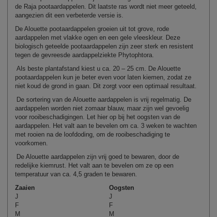
de Raja pootaardappelen. Dit laatste ras wordt niet meer geteeld,
aangezien dit een verbeterde versie is.
De Alouette pootaardappelen groeien uit tot grove, rode
aardappelen met vlakke ogen en een gele vleeskleur. Deze
biologisch geteelde pootaardappelen zijn zeer sterk en resistent
tegen de gevreesde aardappelziekte Phytophtora.
Als beste plantafstand kiest u ca. 20 – 25 cm. De Alouette
pootaardappelen kun je beter even voor laten kiemen, zodat ze
niet koud de grond in gaan. Dit zorgt voor een optimaal resultaat.
De sortering van de Alouette aardappelen is vrij regelmatig. De
aardappelen worden niet zomaar blauw, maar zijn wel gevoelig
voor rooibeschadigingen. Let hier op bij het oogsten van de
aardappelen. Het valt aan te bevelen om ca. 3 weken te wachten
met rooien na de loofdoding, om de rooibeschadiging te
voorkomen.
De Alouette aardappelen zijn vrij goed te bewaren, door de
redelijke kiemrust. Het valt aan te bevelen om ze op een
temperatuur van ca. 4,5 graden te bewaren.
Zaaien
Oogsten
J
J
F
F
M
M