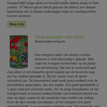
mengsel blijft langer groen en herstelt sneller tijdens droge en hete
zomers. VT Resist-gazon bevat grassen die dankzij een diepere
beworteling ook in diepere bodemlagen water en voedingsstoffen
kunnen opnemen.
Meer info
Onze aanrader voor 2025
Bloemzadenmengsels
Een mengsel zaden van diverse soorten
bloemen is heel eenvoudig in gebruik. Men
zaait het mengsel rechtstreeks op de plaats
van bestemming. Dat kan al vanaf eind april.
Zaai alleen in een bewerkte grond waarbij van de bovenste laag
een fijn zaaibed gemaakt is. Bij het zaaien moet de grond
onkruidvrij zijn. De hoeveelheid zaad wordt goed verdeeld over de
beschikbare oppervlakte, dus dun zaaien. Een goed gemiddelde is
1 gram zaad per vierkante meter. Om de jonge kiemplanten uit het
mengsel beter te kunnen onderscheiden van kiemend onkruid kan
men op rijtjes zaaien en die aanduiden door middel van stokjes.
Eens de rijke variatie van plantjes uit het mengsel zich goed
genesteld heeft, is er nog weinig omkijken naar. Dan wordt het, een