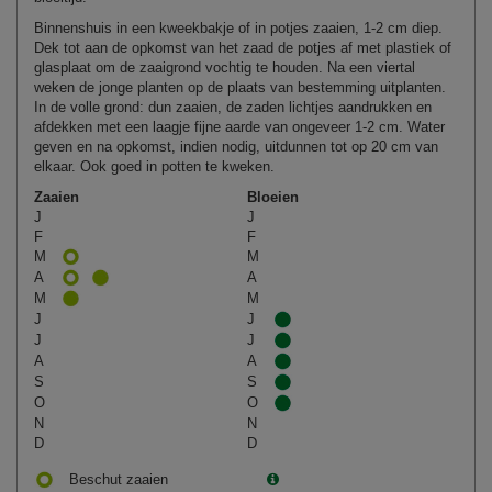
Binnenshuis in een kweekbakje of in potjes zaaien, 1-2 cm diep.
Dek tot aan de opkomst van het zaad de potjes af met plastiek of
glasplaat om de zaaigrond vochtig te houden. Na een viertal
weken de jonge planten op de plaats van bestemming uitplanten.
In de volle grond: dun zaaien, de zaden lichtjes aandrukken en
afdekken met een laagje fijne aarde van ongeveer 1-2 cm. Water
geven en na opkomst, indien nodig, uitdunnen tot op 20 cm van
elkaar. Ook goed in potten te kweken.
Zaaien
Bloeien
J
J
F
F
M
M
A
A
M
M
J
J
J
J
A
A
S
S
O
O
N
N
D
D
Beschut zaaien