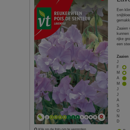
Een kli
snijblo
gemakke
Zaaien v
kunnen 
rijke gr
een ste
Zaaien
J
F
M
A
M
J
J
A
S
O
N
D
Klik op de foto om te vergroten