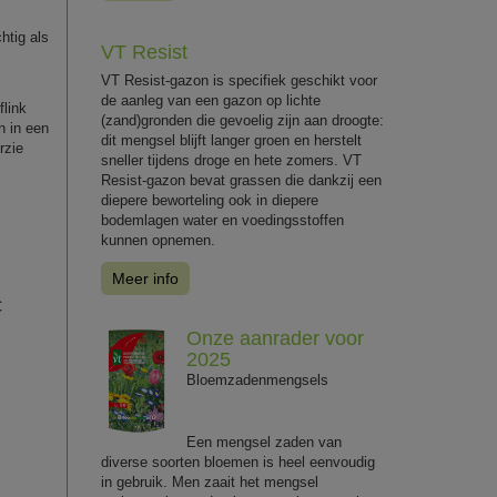
htig als
VT Resist
VT Resist-gazon is specifiek geschikt voor
de aanleg van een gazon op lichte
flink
(zand)gronden die gevoelig zijn aan droogte:
n in een
dit mengsel blijft langer groen en herstelt
rzie
sneller tijdens droge en hete zomers. VT
Resist-gazon bevat grassen die dankzij een
diepere beworteling ook in diepere
bodemlagen water en voedingsstoffen
kunnen opnemen.
Meer info
C
Onze aanrader voor
2025
Bloemzadenmengsels
Een mengsel zaden van
diverse soorten bloemen is heel eenvoudig
in gebruik. Men zaait het mengsel