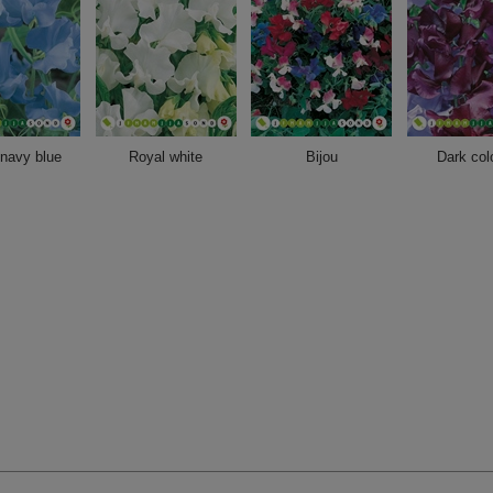
navy blue
Royal white
Bijou
Dark col