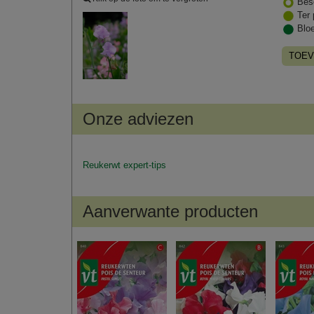
Bes
Ter 
Blo
TOEV
Onze adviezen
Reukerwt expert-tips
Aanverwante producten