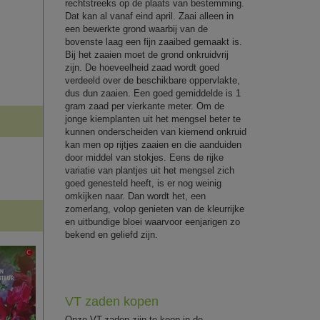
rechtstreeks op de plaats van bestemming.
Dat kan al vanaf eind april. Zaai alleen in
een bewerkte grond waarbij van de
bovenste laag een fijn zaaibed gemaakt is.
Bij het zaaien moet de grond onkruidvrij
zijn. De hoeveelheid zaad wordt goed
verdeeld over de beschikbare oppervlakte,
dus dun zaaien. Een goed gemiddelde is 1
gram zaad per vierkante meter. Om de
jonge kiemplanten uit het mengsel beter te
kunnen onderscheiden van kiemend onkruid
kan men op rijtjes zaaien en die aanduiden
door middel van stokjes. Eens de rijke
variatie van plantjes uit het mengsel zich
goed genesteld heeft, is er nog weinig
omkijken naar. Dan wordt het, een
zomerlang, volop genieten van de kleurrijke
en uitbundige bloei waarvoor eenjarigen zo
bekend en geliefd zijn.
VT zaden kopen
Onze VT-zaden zijn te koop in de