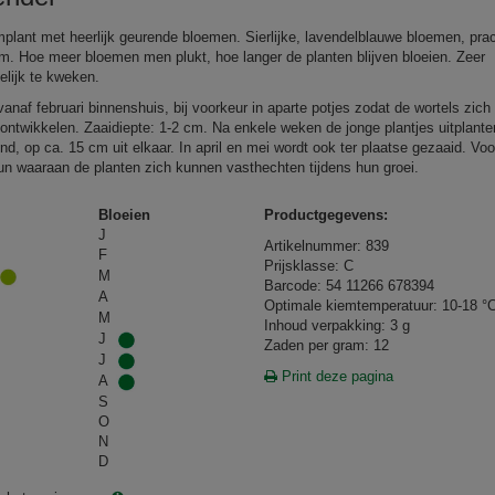
mplant met heerlijk geurende bloemen. Sierlijke, lavendelblauwe bloemen, prac
em. Hoe meer bloemen men plukt, hoe langer de planten blijven bloeien. Zeer
lijk te kweken.
anaf februari binnenshuis, bij voorkeur in aparte potjes zodat de wortels zich 
ontwikkelen. Zaaidiepte: 1-2 cm. Na enkele weken de jonge plantjes uitplante
ond, op ca. 15 cm uit elkaar. In april en mei wordt ook ter plaatse gezaaid. Voo
un waaraan de planten zich kunnen vasthechten tijdens hun groei.
Bloeien
Productgegevens:
J
Artikelnummer: 839
F
Prijsklasse: C
M
Barcode: 54 11266 678394
A
Optimale kiemtemperatuur: 10-18 °
M
Inhoud verpakking: 3 g
J
Zaden per gram: 12
J
Print deze pagina
A
S
O
N
D