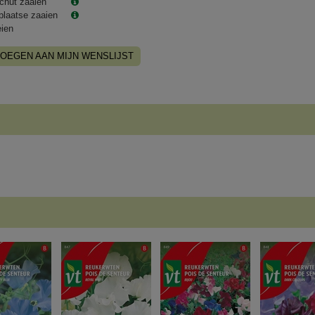
chut zaaien
plaatse zaaien
eien
OEGEN AAN MIJN WENSLIJST