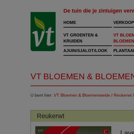
De tuin die je zintuigen ve
HOME
VERKOOP
VT GROENTEN &
VT BLOE
KRUIDEN
BLOEMEN
AJUIN/SJALOT/LOOK
PLANTAA
VT BLOEMEN & BLOEME
U bent hier:
VT Bloemen & Bloemenweide
/
Reukerwt
Reukerwt
Lav