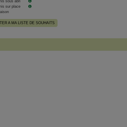
is sous abri
is sur place
raison
TER A MA LISTE DE SOUHAITS