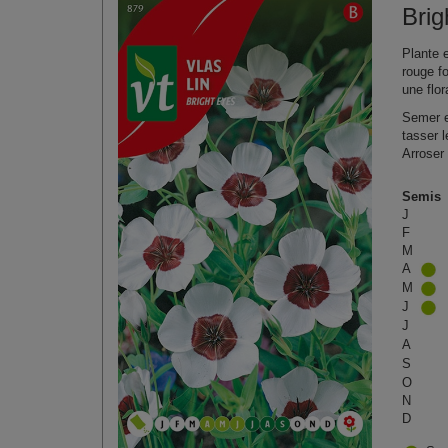
Brig
Plante 
rouge f
une flo
Semer e
tasser 
Arroser 
Semis
J
F
M
A
M
J
J
A
S
O
N
D