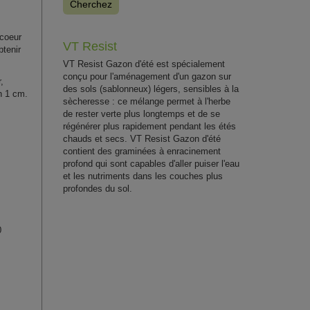
Cherchez
 coeur
VT Resist
btenir
VT Resist Gazon d'été est spécialement
conçu pour l'aménagement d'un gazon sur
,
des sols (sablonneux) légers, sensibles à la
n 1 cm.
sècheresse : ce mélange permet à l'herbe
de rester verte plus longtemps et de se
régénérer plus rapidement pendant les étés
chauds et secs. VT Resist Gazon d'été
contient des graminées à enracinement
profond qui sont capables d'aller puiser l'eau
et les nutriments dans les couches plus
profondes du sol.
0