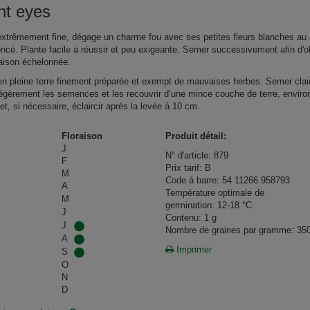
ht eyes
extrêmement fine, dégage un charme fou avec ses petites fleurs blanches au
oncé. Plante facile à réussir et peu exigeante. Semer successivement afin d'o
raison échelonnée.
n pleine terre finement préparée et exempt de mauvaises herbes. Semer clair
légèrement les semences et les recouvrir d’une mince couche de terre, enviro
et, si nécessaire, éclaircir après la levée à 10 cm.
Floraison
Produit détail:
J
N° d'article: 879
F
Prix tarif: B
M
Code à barre: 54 11266 958793
A
Température optimale de
M
germination: 12-18 °C
J
Contenu: 1 g
J
Nombre de graines par gramme: 35
A
Imprimer
S
O
N
D