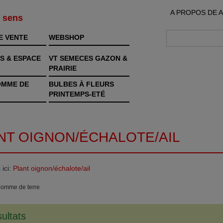
A PROPOS DE 
s sens
E VENTE
WEBSHOP
S & ESPACE
VT SEMECES GAZON &
PRAIRIE
OMME DE
BULBES À FLEURS
PRINTEMPS-ETÉ
NT OIGNON/ÉCHALOTE/AIL
 ici:
Plant oignon/échalote/ail
pomme de terre
sultats