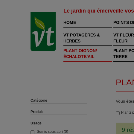
Le jardin qui émerveille vo
HOME
POINTS D
VT POTAGÈRES &
VT FLEUR
HERBES
FLEURI
PLANT OIGNON/
PLANT P
ÉCHALOTE/AIL
TERRE
PLA
Catégorie
Vous êtes
Produit
Plants 
Usage
9 ré
Semis sous abri
(0)