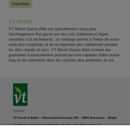
Cherchez
VT Resist
VT Resist Gazon d'été est spécialement conçu pour
l'aménagement d'un gazon sur des sols (sablonneux) légers,
sensibles à la sècheresse : ce mélange permet à l'herbe de rester
verte plus longtemps et de se régénérer plus rapidement pendant
les étés chauds et secs. VT Resist Gazon d'été contient des
graminées à enracinement profond qui sont capables d'aller puiser
l'eau et les nutriments dans les couches plus profondes du sol.
Contact:
VT Seeds & Bulbs – Diksmuidsesteenweg 339 – 8800 Roeselare – België
Conditions générales d’utilisation du site web
-
Déclaration de
confidentialité
-
Paramètres des cookies
-
Déclaration en matière de