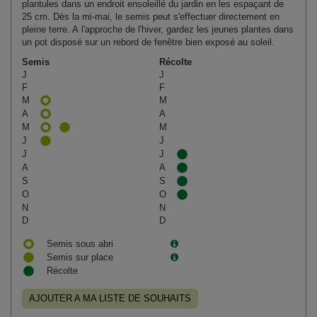
plantules dans un endroit ensoleillé du jardin en les espaçant de
25 cm. Dès la mi‑mai, le semis peut s'effectuer directement en
pleine terre. A l'approche de l'hiver, gardez les jeunes plantes dans
un pot disposé sur un rebord de fenêtre bien exposé au soleil.
Semis
Récolte
J
J
F
F
M
M
A
A
M
M
J
J
J
J
A
A
S
S
O
O
N
N
D
D
Semis sous abri
Semis sur place
Récolte
AJOUTER A MA LISTE DE SOUHAITS