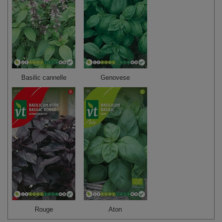
Basilic cannelle
Genovese
Rouge
Aton