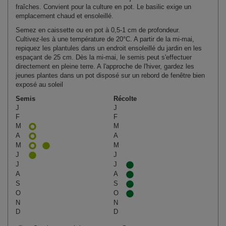
fraîches. Convient pour la culture en pot. Le basilic exige un
emplacement chaud et ensoleillé.
Semez en caissette ou en pot à 0,5‑1 cm de profondeur.
Cultivez‑les à une température de 20°C. A partir de la mi-mai,
repiquez les plantules dans un endroit ensoleillé du jardin en les
espaçant de 25 cm. Dès la mi‑mai, le semis peut s'effectuer
directement en pleine terre. A l'approche de l'hiver, gardez les
jeunes plantes dans un pot disposé sur un rebord de fenêtre bien
exposé au soleil
Semis
Récolte
J
J
F
F
M
M
A
A
M
M
J
J
J
J
A
A
S
S
O
O
N
N
D
D