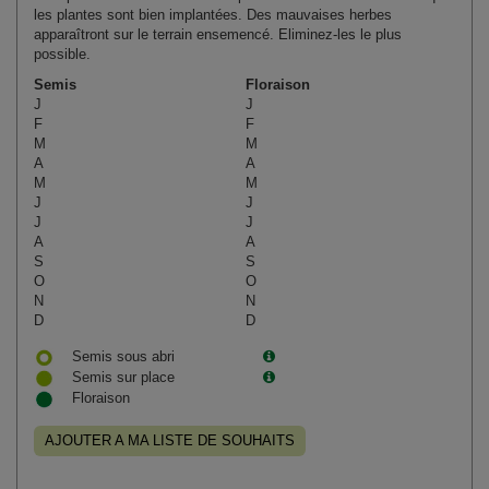
les plantes sont bien implantées. Des mauvaises herbes
apparaîtront sur le terrain ensemencé. Eliminez-les le plus
possible.
Semis
Floraison
J
J
F
F
M
M
A
A
M
M
J
J
J
J
A
A
S
S
O
O
N
N
D
D
Semis sous abri
Semis sur place
Floraison
AJOUTER A MA LISTE DE SOUHAITS