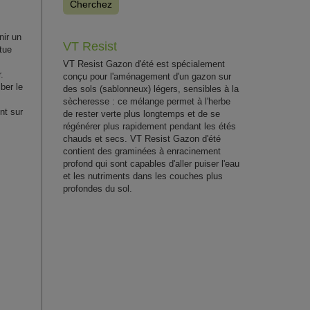
Cherchez
nir un
VT Resist
tue
VT Resist Gazon d'été est spécialement
.
conçu pour l'aménagement d'un gazon sur
ber le
des sols (sablonneux) légers, sensibles à la
sècheresse : ce mélange permet à l'herbe
nt sur
de rester verte plus longtemps et de se
régénérer plus rapidement pendant les étés
chauds et secs. VT Resist Gazon d'été
contient des graminées à enracinement
profond qui sont capables d'aller puiser l'eau
et les nutriments dans les couches plus
profondes du sol.