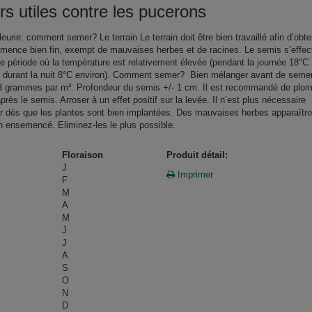
rs utiles contre les pucerons
 fleurie: comment semer?
Le terrain
Le terrain doit être bien travaillé afin d’obte
semence bien fin, exempt de mauvaises herbes et de racines. Le semis s’effec
e période où la température est relativement élevée (pendant la journée 18°C
 durant la nuit 8°C environ).
Comment semer?
Bien mélanger avant de semer
3
grammes par m². Profondeur du semis +/- 1 cm. Il est recommandé de plom
après le semis. Arroser à un effet positif sur la levée. Il n’est plus nécessaire
er dès que les plantes sont bien implantées. Des mauvaises herbes apparaîtro
ain ensemencé. Eliminez-les le plus possible.
Floraison
Produit détail:
J
Imprimer
F
M
A
M
J
J
A
S
O
N
D