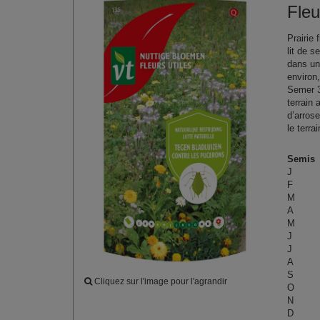
Fleu
Prairie
lit de 
dans un
environ,
Semer
terrain 
d’arros
le terr
Semis
J
F
M
A
M
J
J
A
S
Cliquez sur l'image pour l'agrandir
O
N
D